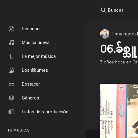
Buscar
Descubrir
linnaingoo
Música nueva
06.ခ်စ္
La mejor música
7 años hace
en
Ot
Los álbumes
Destacar
Géneros
Listas de reproducción
TU MUSICA