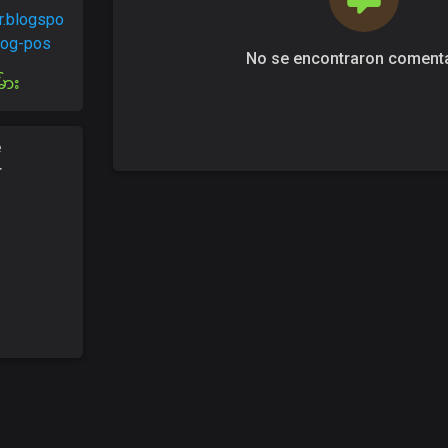
r.blogspo
blog-pos
No se encontraron coment
်ား
e
r