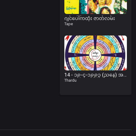
ဂျင်ပေါ်ကထုံး ဇာတ်လမ်း
Tape
14 - ၁၉-၄-၁၉၉၃ (ညနေ) အဂ္ဂိဝ စ္ဆသုတ်
Thardu