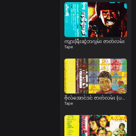
ကျားမြီးဆွဲဘဂျမ်း ဇာတ်လမ်း
Tape
ဗိုလ်အောင်ဒင် ဇာတ်လမ်း (ပထမအခွေ)
Tape