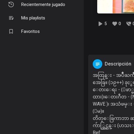
Recientemente jugado
Mis playlists
5
0
Favoritos
Descripción
အထြန္း - အပ်ိဳႀ
အေခြ။ (၁၉++) ခုႏွစ
ေတးေရး - (ေဖာ္မ
ထား)၊ေတးဂီတ - 
WAVE )၊ အသံဖမ္း 
(ေမ)။
တိတ္ေခြကာဘာ ဆ
က်ာ္လြင္ဆန္း (ဟသ
Ref: