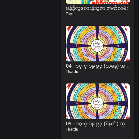
ဗန်ဒိုလူလေးနဲ့သူဇာ ဇာတ်လမ်း
Tape
04 - ၁၄-၄-၁၉၉၃ (ညနေ) အတိတ်ကံစွမ်းအားကြောင့် ဖြစ်ပေါ်လာပုံတရား
Thardu
09 - ၁၇-၄-၁၉၉၃ (နံနက်) သုညတဆိုက်အောင် ရှုပါတရား
Thardu