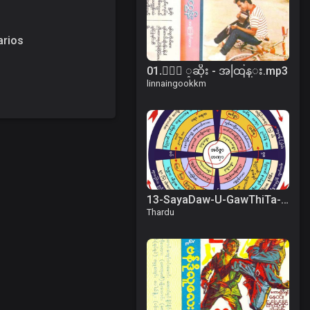
arios
01.ႏြဲ ့ဆိုး - အထြန္း.mp3
linnaingookkm
13-SayaDaw-U-GawThiTa-1993-04-19am.mp3
Thardu