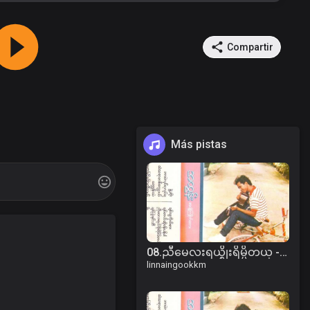
Compartir
Más pistas
08.ညီမေလးရယ္စိုးရိမ္မိတယ္ - အထြန္း.mp3
linnaingookkm