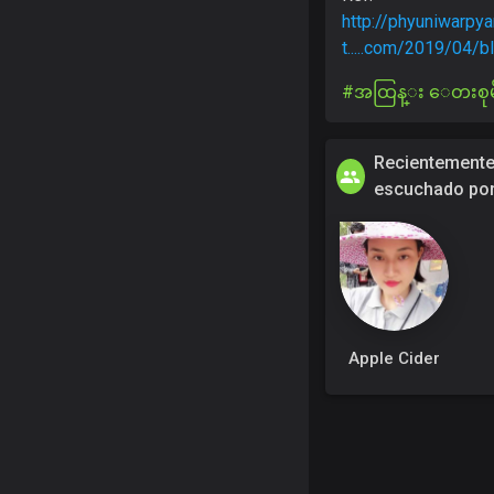
http://phyuniwarpya
t.....com/2019/04/
#အထြန္း ေတးစုမ
Recientement
escuchado po
Apple Cider