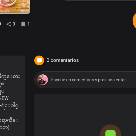
0
0
1
0 comentarios
ကိဳက္ေတး
္။
ျပ
(NEW
-ရဲေခါင္
ရာကိုေ
ၤာတ)။