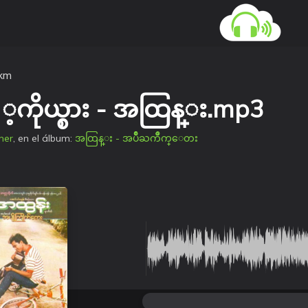
kkm
သူ ့ကိုယ္စား - အထြန္း.mp3
her
, en el álbum:
အထြန္း - အပ်ိဳႀကိဳက္ေတး