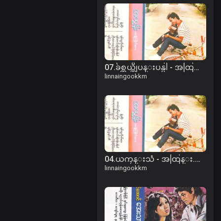
07.ခ်စ္တယ္ဆိုပန္းပန္ပါ - အထြန္း.mp3
linnaingookkm
04.ယကၠန္းသံ - အထြန္း.mp3
linnaingookkm