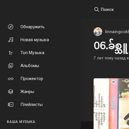
Поиск
Обнаружить
linnaingoo
Новая музыка
06.ခ်စ္
Топ Музыка
7 лет тому назад
Альбомы
Прожектор
Жанры
Плейлисты
ВАША МУЗЫКА