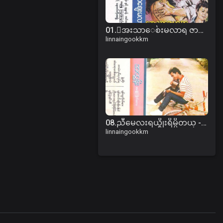
01.ေအးသာေစ်းမလာရ ဇာတ္လမ္း (ပထမပိုင္း).mp3
linnaingookkm
08.ညီမေလးရယ္စိုးရိမ္မိတယ္ - အထြန္း.mp3
linnaingookkm