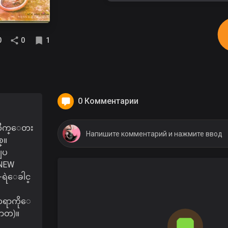
0
0
1
0 Комментарии
ကိဳက္ေတး
္။
ျပ
(NEW
-ရဲေခါင္
ရာကိုေ
ၤာတ)။