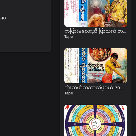
ено
ကပြားမလေးညိုပြာညက် ဇာတ်လမ်း
Tape
ကိုးဆယ်ဆသာလိမ့်မယ် ဇာတ်လမ်း (ပထမပိုင်း)
Tape