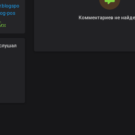
r.blogspo
blog-pos
Комментариев не найд
်ား
слушал