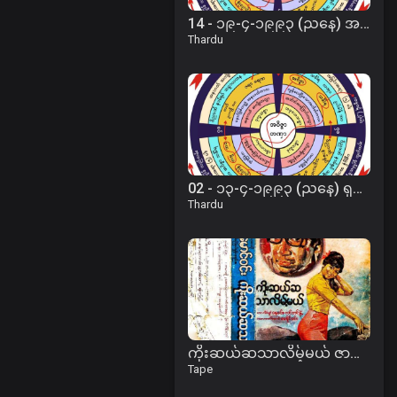
14 - ၁၉-၄-၁၉၉၃ (ညနေ) အဂ္ဂိဝ စ္ဆသုတ်
Thardu
02 - ၁၃-၄-၁၉၉၃ (ညနေ) ရှည်လျားတဲ့ဘဝသံသရာ
Thardu
ကိုးဆယ်ဆသာလိမ့်မယ် ဇာတ်လမ်း (ဇာတ်သိမ်းပိုင်း)
Tape