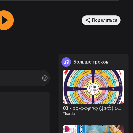
Поделиться
Больше треков
03 - ၁၄-၄-၁၉၉၃ (နံနက်) ပဋိစ္စသမုပ္ပါဒ်နှင့် ကမ္မဘဝရှင်းတမ်းတရား
Thardu