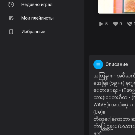
Недавно играл
Мои плейлисты
5
0
Избранные
Описание
အထြန္း - အပ်ိဳႀ
အေခြ။ (၁၉++) ခုႏွစ
ေတးေရး - (ေဖာ္မ
ထား)၊ေတးဂီတ - 
WAVE )၊ အသံဖမ္း 
(ေမ)။
တိတ္ေခြကာဘာ ဆ
က်ာ္လြင္ဆန္း (ဟသ
Ref: