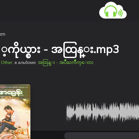
kkm
သူ ့ကိုယ္စား - အထြန္း.mp3
в
Other
, в альбоме:
အထြန္း - အပ်ိဳႀကိဳက္ေတး