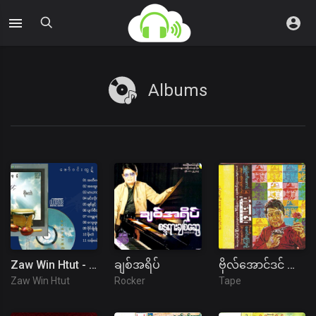
Albums
Zaw Win Htut - မိုးထဲ
ချစ်အရိပ်
ဗိုလ်အောင်ဒင် ဇာတ်လမ်း (ပ+ဒု)
Zaw Win Htut
Rocker
Tape