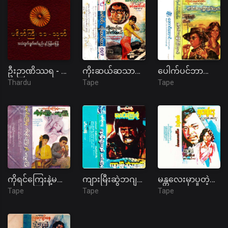
ဦးဉာဏိဿရ - ပရိတ်ကြီး(၁၁)သုတ်၊ ပါဠိအနက်
ကိုးဆယ်ဆသာလိမ့်မယ် ဇာတ်လမ်း
ပေါက်ပင်ဘာကြောင့်ကိုင်းရတယ် ဇာတ်လမ်း
Thardu
Tape
Tape
ကိုရင်ကြေးနဲ့မမွှေးကြူ ဇာတ်လမ်း
ကျားမြီးဆွဲဘဂျမ်း ဇာတ်လမ်း
မန္တလေးမှာပူတဲ့နေ (မန္တလေးကနေ) ဇာတ်လမ်း
Tape
Tape
Tape