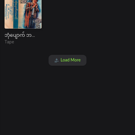
ဘုံပျောက် ဘမောင် ဇာတ်လမ်း
Tape
Load More