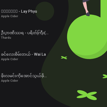
၀ိေရာဓိ - Lay Phyu
Apple Cider
ဦးဉာဏိဿရ - ပရိတ်ကြီး(၁၁)သုတ်၊ ပါဠိအနက် (၂)
Thardu
ခင်လေးစိမ်းတယ် - Wai La
Apple Cider
ဖိုးလမင်းကိုအောင်သွယ်ခိုင်းမယ်
Apple Cider