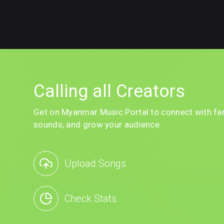
Calling all Creators
Get on Myanmar Music Portal to connect with fan
sounds, and grow your audience.
Upload Songs
Check Stats