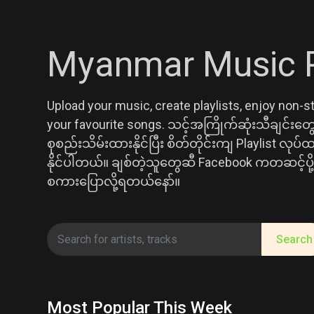
Myanmar Music P
Upload your music, create playlists, enjoy non-s
your favourite songs. သင့်အကြိုက်ဆုံးသီချင်း
စုစည်းသိမ်းထားနိုင်ပြီး စိတ်တိုင်းကျ Playlist လု
နိုင်ပါတယ်။ ချစ်တဲ့သူတွေဆီ Facebook ကတဆင့်ပို့ပေး
စကားပြောလို့ရတယ်နော်။
Search
Most Popular This Week