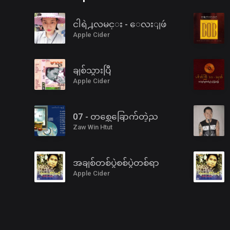
ငါရဲ႕လမင္း - ေလးျဖဴ
Apple Cider
ချစ်သွားပြီ
Apple Cider
07 - တစ္ဆေခြောက်တဲ့ည
Zaw Win Htut
အချစ်တစ်ပွဲစစ်ပွဲတစ်ရာ
Apple Cider