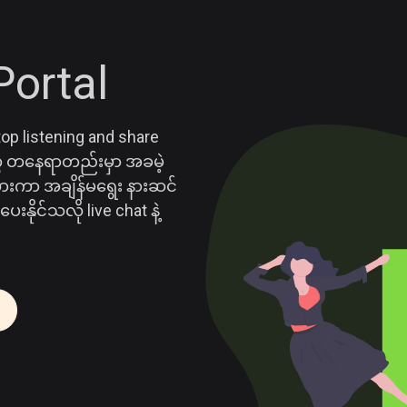
ortal
top listening and share
တွေ တနေရာတည်းမှာ အခမဲ့
ပ်ထားကာ အချိန်မရွေး နားဆင်
နိုင်သလို live chat နဲ့