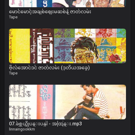
မောင်မောင့်အချစ်ဈေးမဆစ်နဲ့ ဇာတ်လမ်း
Tape
ဗိုလ်အောင်ဒင် ဇာတ်လမ်း (ဒုတိယအခွေ)
Tape
07.ခ်စ္တယ္ဆိုပန္းပန္ပါ - အထြန္း.mp3
linnaingookkm