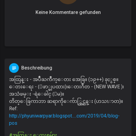
Keine Kommentare gefunden
Beschreibung
အထြန္း - အပ်ိဳႀကိဳက္ေတး အေခြ။ (၁၉++) ခုႏွစ္။
ေတးေရး - (ေဖာ္မျပထား)၊ေတးဂီတ - (NEW WAVE )၊
အသံဖမ္း -ရဲေခါင္ (ေမ)။
တိတ္ေခြကာဘာ ဆရာကိုေက်ာ္လြင္ဆန္း (ဟသၤာတ)။
Ref:
http://phyuniwarpyar.blogspot.....com/2019/04/blog-
pos
#အထြန္း ေတးစုမ်ား