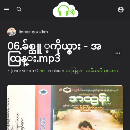
linnaingookkm
06.ခ်စ္သူ ့ကိုယ္စား - အ
ထြန္း.mp3
7 Jahre vor
im
Other
, in album:
အထြန္း - အပ်ိဳႀကိဳက္ေတး