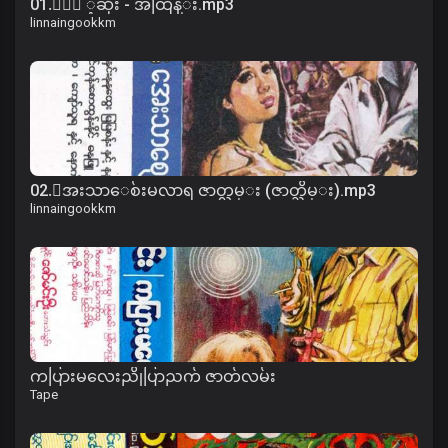
01.ႏြဲ ့ဆိုး - အထြန္း.mp3
linnaingookkm
02.ေအးသာေစ်းမလာရ ဇာတ္လမ္း (ဇာတ္သိမ္း).mp3
linnaingookkm
ကပြားမလေးညိုပြာညက် ဇာတ်လမ်း
Tape