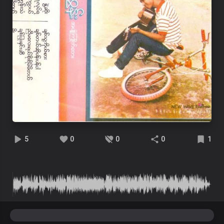
5
0
0
0
1