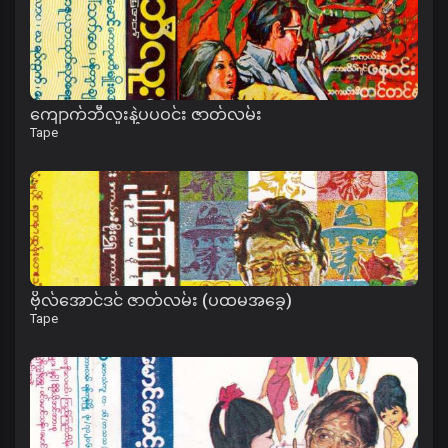
ကျောက်ဘီလူးနဲ့ပပဝင်း ဇာတ်လမ်း
Tape
ဗိုလ်အောင်ဒင် ဇာတ်လမ်း (ပထမအခွေ)
Tape