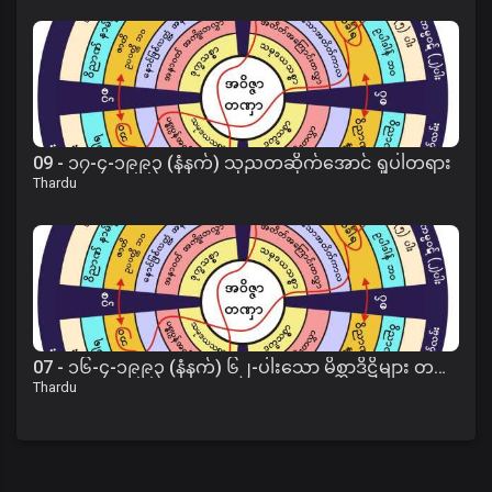
09 - ၁၇-၄-၁၉၉၃ (နံနက်) သုညတဆိုက်အောင် ရှုပါတရား
Thardu
07 - ၁၆-၄-၁၉၉၃ (နံနက်) ၆၂-ပါးသော မိစ္ဆာဒိဋ္ဌိများ တရား
Thardu