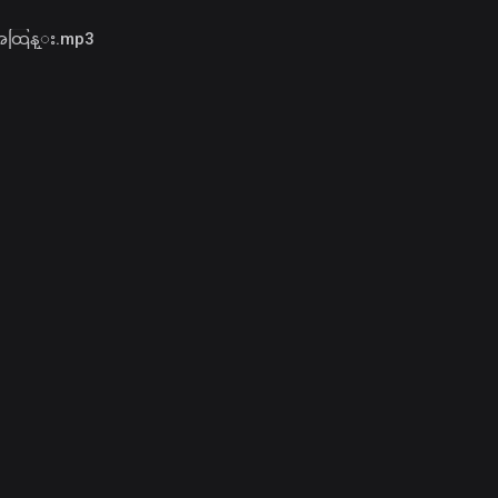
- အထြန္း.mp3