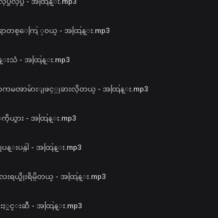
ုပ္ရလုပ္ရ - အထြန္း.mp3
ရာတစ္ေကြ ့၀ယ္ - အထြန္း.mp3
္းသံ - အထြန္း.mp3
ာကမၻာမ်ားျဖင့္မျခားလိုတယ္ - အထြန္း.mp3
ူ ့ကိုယ္စား - အထြန္း.mp3
္ဆိုပန္းပန္ပါ - အထြန္း.mp3
းရယ္စိုးရိမ္မိတယ္ - အထြန္း.mp3
ပံဳးႏွင္းဆီ - အထြန္း.mp3