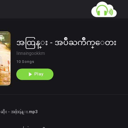
အထြန္း - အပ်ိဳႀကိဳက္ေတး
linnaingookkm
10 Songs
Play
့ဆိုး - အထြန္း.mp3