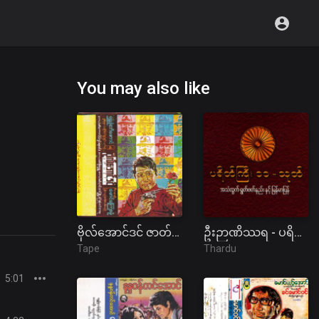
You may also like
ဗိုလ်အောင်ဒင် ဇာတ်လမ်း (ပ+ဒု)
ဦးဉာဏိဿရ - ပရိတ်ကြီး(၁၁)သုတ်၊ ပါဠိအနက်
Tape
Thardu
5:01