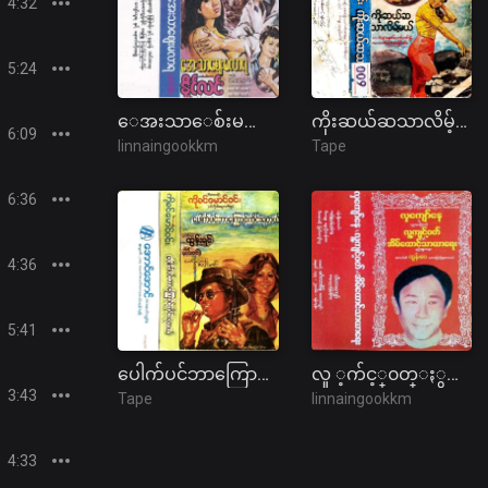
4:32
5:24
ေအးသာေစ်းမလာရ ဇာတ္လမ္
ကိုးဆယ်ဆသာလိမ့်မယ် ဇာတ်လမ်း
6:09
linnaingookkm
Tape
6:36
4:36
5:41
ပေါက်ပင်ဘာကြောင့်ကိုင်းရတယ် ဇာတ်လမ်း
လူ ့က်င့္၀တ္ႏွင့္ အိမ္ေထာင္သာယာေရး အသံ ဇာတ္လမ္း
3:43
Tape
linnaingookkm
4:33