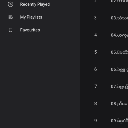
2
02.ဘာပဲလ
Recently Played
My Playlists
3
03.သံသ
Favourites
4
04.ယကၠန
5
05.ေမတၱ
6
06.ခ်စ္သ
7
07.ခ်စ္တယ
8
08.ညီမေလ
9
09.ခ်စ္ၿ