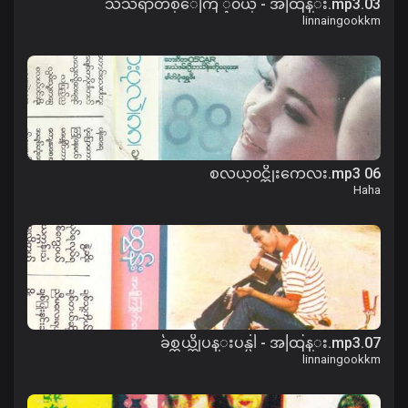
03.သံသရာတစ္ေကြ ့၀ယ္ - အထြန္း.mp3
linnaingookkm
06 စလယ္၀င္အိုးကေလး.mp3
Haha
07.ခ်စ္တယ္ဆိုပန္းပန္ပါ - အထြန္း.mp3
linnaingookkm