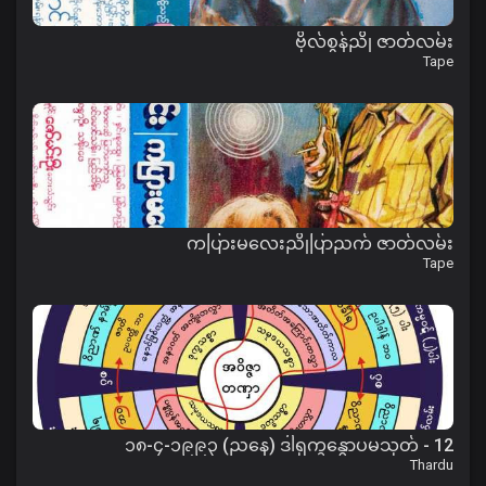
ဗိုလ်စွန်ညို ဇာတ်လမ်း
Tape
ကပြားမလေးညိုပြာညက် ဇာတ်လမ်း
Tape
12 - ၁၈-၄-၁၉၉၃ (ညနေ) ဒါရုက္ခန္ဓောပမသုတ်
Thardu