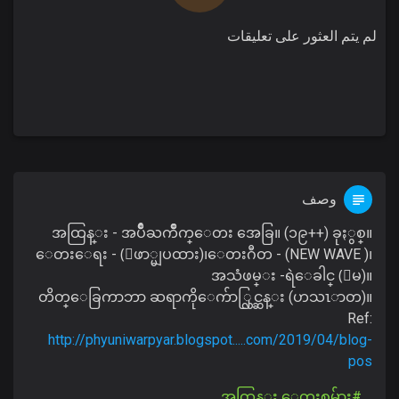
لم يتم العثور على تعليقات
وصف
အထြန္း - အပ်ိဳႀကိဳက္ေတး အေခြ။ (၁၉++) ခုႏွစ္။
ေတးေရး - (ေဖာ္မျပထား)၊ေတးဂီတ - (NEW WAVE )၊
အသံဖမ္း -ရဲေခါင္ (ေမ)။
တိတ္ေခြကာဘာ ဆရာကိုေက်ာ္လြင္ဆန္း (ဟသၤာတ)။
Ref:
http://phyuniwarpyar.blogspot.....com/2019/04/blog-
pos
#အထြန္း ေတးစုမ်ား