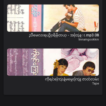
08.ညီမေလးရယ္စိုးရိမ္မိတယ္ - အထြန္း.mp3
linnaingookkm
ကိုရင်ကြေးနဲ့မမွှေးကြူ ဇာတ်လမ်း
Tape