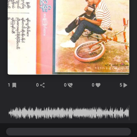
1
0
0
0
5