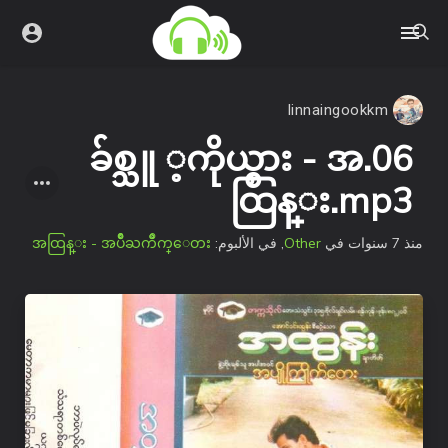
linnaingookkm
06.ခ်စ္သူ ့ကိုယ္စား - အ
ထြန္း.mp3
အထြန္း - အပ်ိဳႀကိဳက္ေတး
, في الألبوم:
Other
في
منذ 7 سنوات