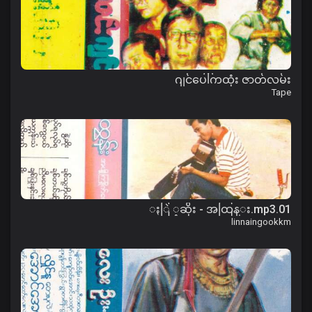
ဂျင်ပေါ်ကထုံး ဇာတ်လမ်း
Tape
01.ႏြဲ ့ဆိုး - အထြန္း.mp3
linnaingookkm