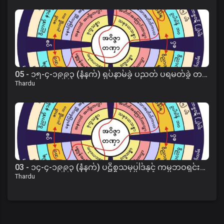
05 - ၁၅-၄-၁၉၉၃ (နံနက်) ရုပ်နာမ်ခွဲ ပညတ် ပရမတ်ခွဲ တရား
Thardu
03 - ၁၄-၄-၁၉၉၃ (နံနက်) ပဋိစ္စသမုပ္ပါဒ်နှင့် ကမ္မဘဝရှင်းတမ်းတရား
Thardu