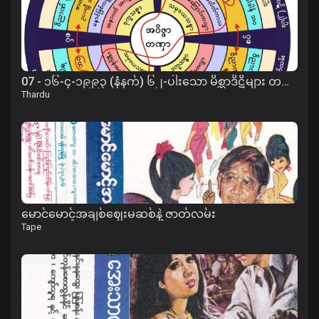
07 - ၁၆-၄-၁၉၉၃ (နံနက်) ၆၂-ပါးသော မိစ္ဆာဒိဋ္ဌိများ တရား
Thardu
မောင်မောင့်အချစ်ဈေးမဆစ်နဲ့ ဇာတ်လမ်း
Tape