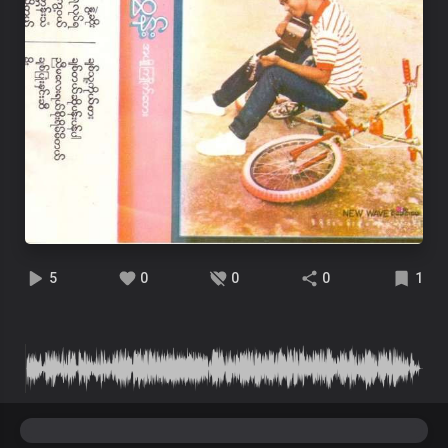
5
0
0
0
1