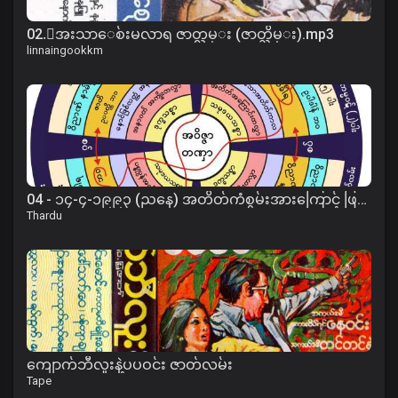
02.ေအးသာေစ်းမလာရ ဇာတ္လမ္း (ဇာတ္သိမ္း).mp3
linnaingookkm
04 - ၁၄-၄-၁၉၉၃ (ညနေ) အတိတ်ကံစွမ်းအားကြောင့် ဖြစ်ပေါ်လာပုံတရား
Thardu
ကျောက်ဘီလူးနဲ့ပပဝင်း ဇာတ်လမ်း
Tape