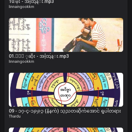
10.မိုး - အထြန္း.mp3
linnaingookkm
01.ႏြဲ ့ဆိုး - အထြန္း.mp3
linnaingookkm
09 - ၁၇-၄-၁၉၉၃ (နံနက်) သုညတဆိုက်အောင် ရှုပါတရား
Thardu