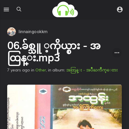
linnaingookkm
06.ခ်စ္သူ ့ကိုယ္စား - အ
ထြန္း.mp3
7 years ago
in
Other
, in album:
အထြန္း - အပ်ိဳႀကိဳက္ေတး