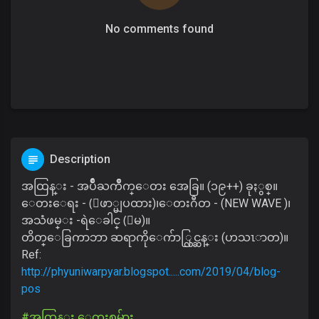
No comments found
Description
အထြန္း - အပ်ိဳႀကိဳက္ေတး အေခြ။ (၁၉++) ခုႏွစ္။
ေတးေရး - (ေဖာ္မျပထား)၊ေတးဂီတ - (NEW WAVE )၊
အသံဖမ္း -ရဲေခါင္ (ေမ)။
တိတ္ေခြကာဘာ ဆရာကိုေက်ာ္လြင္ဆန္း (ဟသၤာတ)။
Ref:
http://phyuniwarpyar.blogspot.....com/2019/04/blog-
pos
#အထြန္း ေတးစုမ်ား