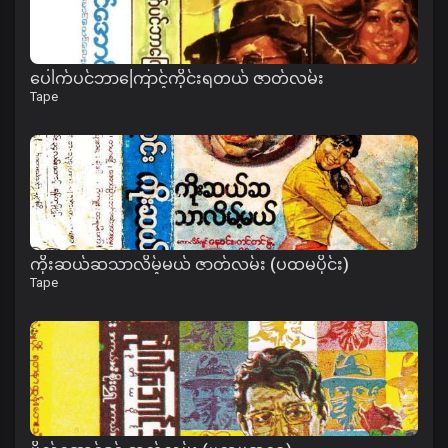
ပေါက်ပင်ဘာကြောင့်ကိုင်းရတယ် ဇာတ်လမ်း
Tape
ကိုးဆယ်ဆသာလိမ့်မယ် ဇာတ်လမ်း (ပထမပိုင်း)
Tape