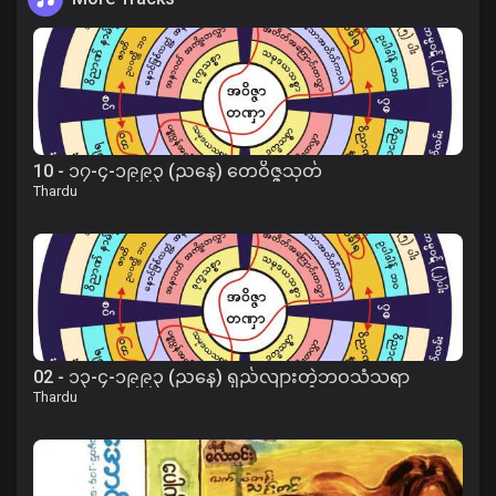
10 - ၁၇-၄-၁၉၉၃ (ညနေ) တေဝိဇ္ဇသုတ်
Thardu
02 - ၁၃-၄-၁၉၉၃ (ညနေ) ရှည်လျားတဲ့ဘဝသံသရာ
Thardu