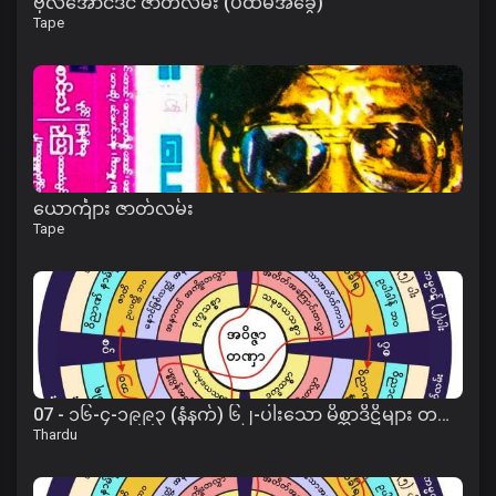
ဗိုလ်အောင်ဒင် ဇာတ်လမ်း (ပထမအခွေ)
Tape
ယောင်္ကျား ဇာတ်လမ်း
Tape
07 - ၁၆-၄-၁၉၉၃ (နံနက်) ၆၂-ပါးသော မိစ္ဆာဒိဋ္ဌိများ တရား
Thardu