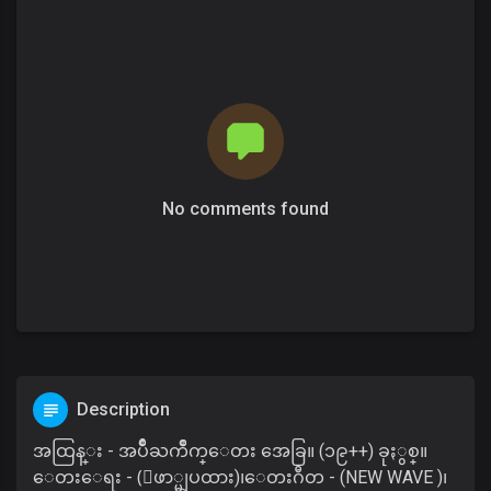
No comments found
Description
အထြန္း - အပ်ိဳႀကိဳက္ေတး အေခြ။ (၁၉++) ခုႏွစ္။
ေတးေရး - (ေဖာ္မျပထား)၊ေတးဂီတ - (NEW WAVE )၊