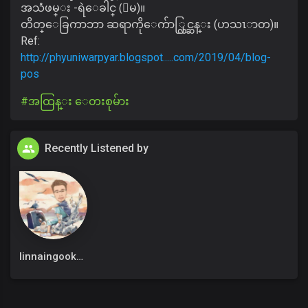
အသံဖမ္း -ရဲေခါင္ (ေမ)။
တိတ္ေခြကာဘာ ဆရာကိုေက်ာ္လြင္ဆန္း (ဟသၤာတ)။
Ref:
http://phyuniwarpyar.blogspot.....com/2019/04/blog-
pos
#အထြန္း ေတးစုမ်ား
Recently Listened by
linnaingookkm