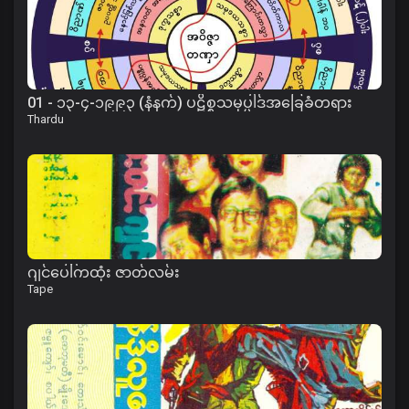
01 - ၁၃-၄-၁၉၉၃ (နံနက်) ပဋိစ္စသမုပ္ပါဒ်အခြေခံတရား
Thardu
ဂျင်ပေါ်ကထုံး ဇာတ်လမ်း
Tape