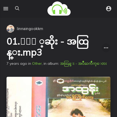
linnaingookkm
01.ႏြဲ ့ဆိုး - အထြ
န္း.mp3
7 years ago
in
Other
, in album:
အထြန္း - အပ်ိဳႀကိဳက္ေတး