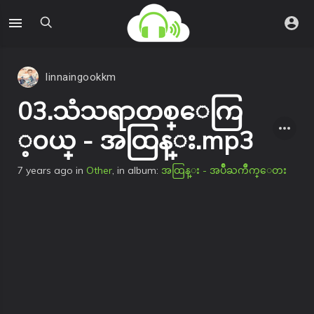
linnaingookkm
03.သံသရာတစ္ေကြ
့၀ယ္ - အထြန္း.mp3
7 years ago
in
Other
, in album:
အထြန္း - အပ်ိဳႀကိဳက္ေတး