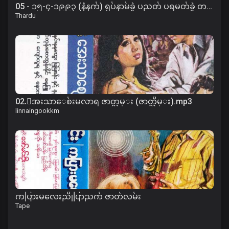
05 - ၁၅-၄-၁၉၉၃ (နံနက်) ရုပ်နာမ်ခွဲ ပညတ် ပရမတ်ခွဲ တရား
Thardu
02.ေအးသာေစ်းမလာရ ဇာတ္လမ္း (ဇာတ္သိမ္း).mp3
linnaingookkm
ကပြားမလေးညိုပြာညက် ဇာတ်လမ်း
Tape