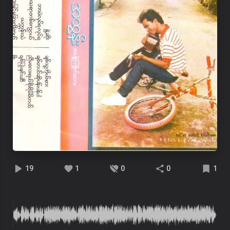
19
1
0
0
1