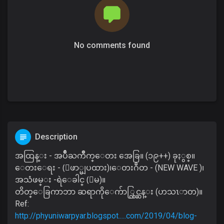
No comments found
Description
အထြန္း - အပ်ိဳႀကိဳက္ေတး အေခြ။ (၁၉++) ခုႏွစ္။
ေတးေရး - (ေဖာ္မျပထား)၊ေတးဂီတ - (NEW WAVE )၊
အသံဖမ္း -ရဲေခါင္ (ေမ)။
တိတ္ေခြကာဘာ ဆရာကိုေက်ာ္လြင္ဆန္း (ဟသၤာတ)။
Ref:
http://phyuniwarpyar.blogspot.....com/2019/04/blog-