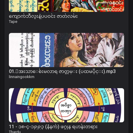
ကျောက်ဘီလူးနဲ့ပပဝင်း ဇာတ်လမ်း
Tape
01.ေအးသာေစ်းမလာရ ဇာတ္လမ္း (ပထမပိုင္း).mp3
linnaingookkm
11 - ၁၈-၄-၁၉၉၃ (နံနက်) ဖဂ္ဂုန ရဟန်းတရား
Thardu