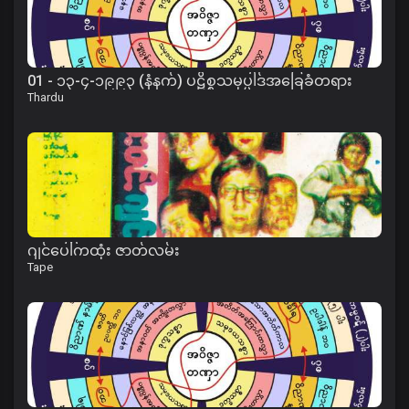
01 - ၁၃-၄-၁၉၉၃ (နံနက်) ပဋိစ္စသမုပ္ပါဒ်အခြေခံတရား
Thardu
ဂျင်ပေါ်ကထုံး ဇာတ်လမ်း
Tape