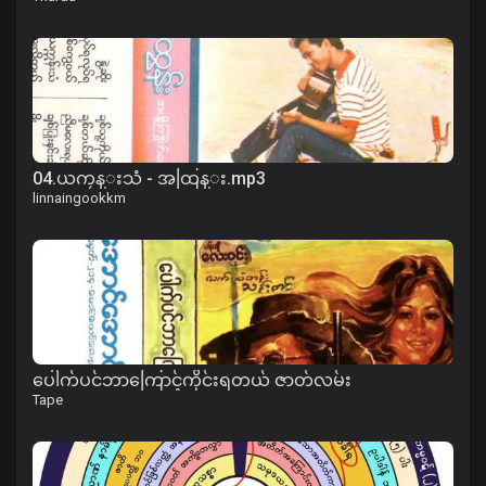
04.ယကၠန္းသံ - အထြန္း.mp3
linnaingookkm
ပေါက်ပင်ဘာကြောင့်ကိုင်းရတယ် ဇာတ်လမ်း
Tape