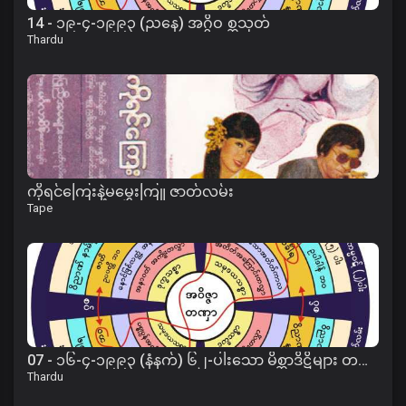
14 - ၁၉-၄-၁၉၉၃ (ညနေ) အဂ္ဂိဝ စ္ဆသုတ်
Thardu
ကိုရင်ကြေးနဲ့မမွှေးကြူ ဇာတ်လမ်း
Tape
07 - ၁၆-၄-၁၉၉၃ (နံနက်) ၆၂-ပါးသော မိစ္ဆာဒိဋ္ဌိများ တရား
Thardu