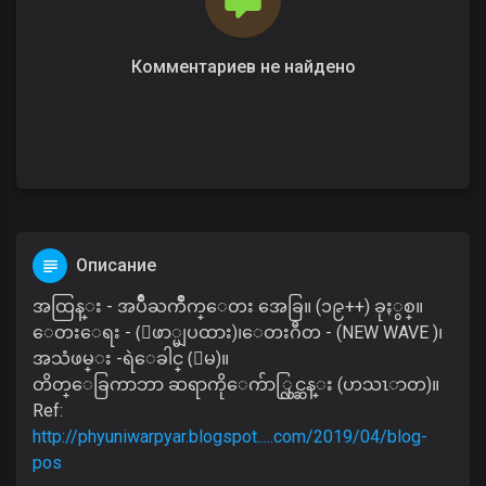
Комментариев не найдено
Описание
အထြန္း - အပ်ိဳႀကိဳက္ေတး အေခြ။ (၁၉++) ခုႏွစ္။
ေတးေရး - (ေဖာ္မျပထား)၊ေတးဂီတ - (NEW WAVE )၊
အသံဖမ္း -ရဲေခါင္ (ေမ)။
တိတ္ေခြကာဘာ ဆရာကိုေက်ာ္လြင္ဆန္း (ဟသၤာတ)။
Ref:
http://phyuniwarpyar.blogspot.....com/2019/04/blog-
pos