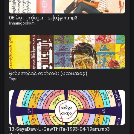
06.ခ်စ္သူ ့ကိုယ္စား - အထြန္း.mp3
linnaingookkm
ဗိုလ်အောင်ဒင် ဇာတ်လမ်း (ပထမအခွေ)
Tape
13-SayaDaw-U-GawThiTa-1993-04-19am.mp3