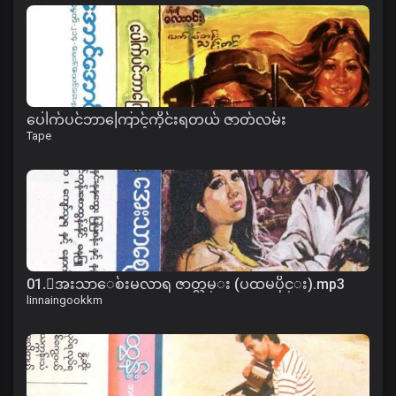
ပေါက်ပင်ဘာကြောင့်ကိုင်းရတယ် ဇာတ်လမ်း
Tape
01.ေအးသာေစ်းမလာရ ဇာတ္လမ္း (ပထမပိုင္း).mp3
linnaingookkm