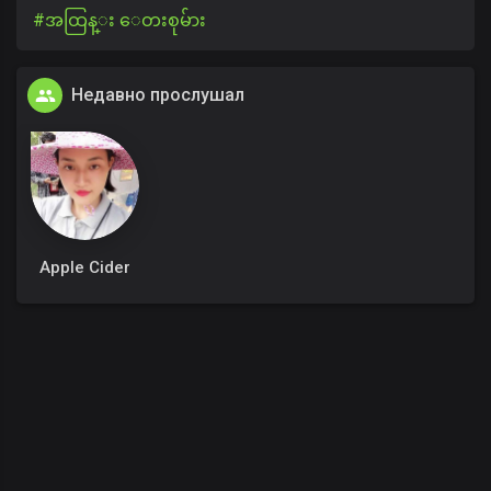
#အထြန္း ေတးစုမ်ား
Недавно прослушал
Apple Cider