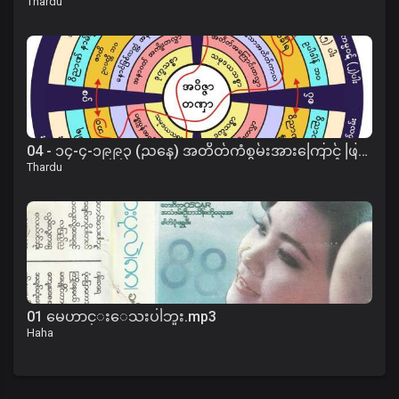
Thardu
04 - ၁၄-၄-၁၉၉၃ (ညနေ) အတိတ်ကံစွမ်းအားကြောင့် ဖြစ်ပေါ်လာပုံတရား
Thardu
01 မေဟာင္းေသးပါဘူး.mp3
Haha