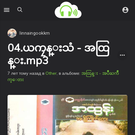
linnaingookkm
04.ယကၠန္းသံ - အထြ
န္း.mp3
7 лет тому назад
в
Other
, в альбоме:
အထြန္း - အပ်ိဳႀကိဳ
က္ေတး