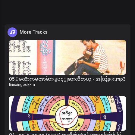
More Tracks
05.ေမတၱာကမၻာမ်ားျဖင့္မျခားလိုတယ္ - အထြန္း.mp3
linnaingookkm