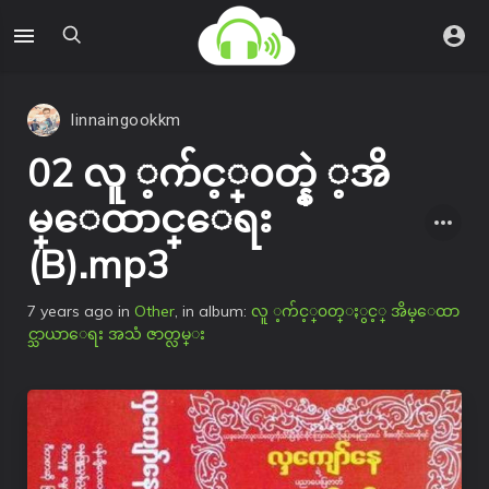
linnaingookkm
02 လူ ့က်င့္၀တ္နဲ ့အိ
မ္ေထာင္ေရး
(B).mp3
7 years ago
in
Other
, in album:
လူ ့က်င့္၀တ္ႏွင့္ အိမ္ေထာ
င္သာယာေရး အသံ ဇာတ္လမ္း