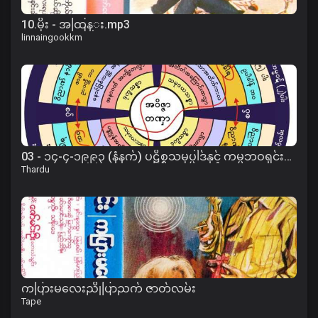
10.မိုး - အထြန္း.mp3
linnaingookkm
03 - ၁၄-၄-၁၉၉၃ (နံနက်) ပဋိစ္စသမုပ္ပါဒ်နှင့် ကမ္မဘဝရှင်းတမ်းတရား
Thardu
ကပြားမလေးညိုပြာညက် ဇာတ်လမ်း
Tape