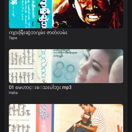
ကျားမြီးဆွဲဘဂျမ်း ဇာတ်လမ်း
Tape
01 မေဟာင္းေသးပါဘူး.mp3
Haha