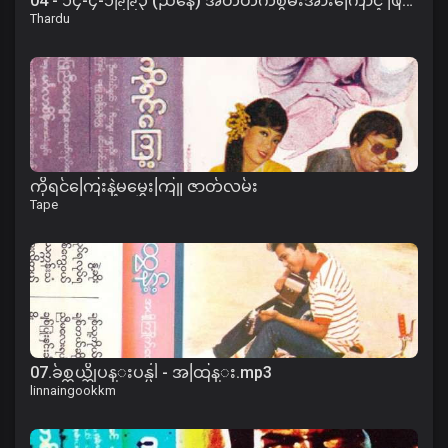
04 - ၁၄-၄-၁၉၉၃ (ညနေ) အတိတ်ကံစွမ်းအားကြောင့် ဖြစ်ပေါ်လာပုံတရား
Thardu
ကိုရင်ကြေးနဲ့မမွှေးကြူ ဇာတ်လမ်း
Tape
07.ခ်စ္တယ္ဆိုပန္းပန္ပါ - အထြန္း.mp3
linnaingookkm