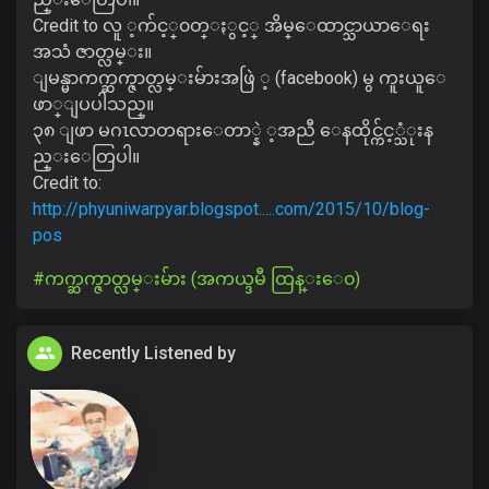
Credit to လူ ့က်င့္၀တ္ႏွင့္ အိမ္ေထာင္သာယာေရး
အသံ ဇာတ္လမ္း။
ျမန္မာကက္ဆက္ဇာတ္လမ္းမ်ားအဖြဲ ့ (facebook) မွ ကူးယူေ
ဖာ္ျပပါသည္။
၃၈ ျဖာ မဂၤလာတရားေတာ္နဲ ့အညီ ေနထိုင္က်င့္သံုးန
ည္းေတြပါ။
Credit to:
http://phyuniwarpyar.blogspot.....com/2015/10/blog-
pos
#ကက္ဆက္ဇာတ္လမ္းမ်ား (အကယ္ဒမီ ထြန္းေ၀)
Recently Listened by