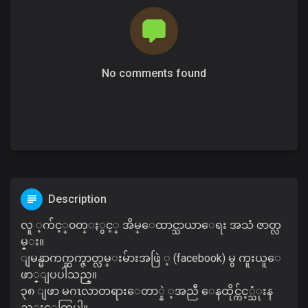
No comments found
Description
လူ ့က်င့္၀တ္ႏွင့္ အိမ္ေထာင္သာယာေရး အသံ ဇာတ္လ
မ္း။
ျမန္မာကက္ဆက္ဇာတ္လမ္းမ်ားအဖြဲ ့ (facebook) မွ ကူးယူေ
ဖာ္ျပပါသည္။
၃၈ ျဖာ မဂၤလာတရားေတာ္နဲ ့အညီ ေနထိုင္က်င့္သံုးန
ည္းေတြပါ။