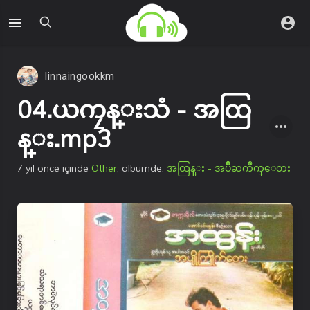
linnaingookkm
04.ယကၠန္းသံ - အထြ
န္း.mp3
7 yıl önce
içinde
Other
, albümde:
အထြန္း - အပ်ိဳႀကိဳက္ေတး