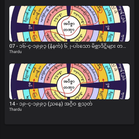
07 - ၁၆-၄-၁၉၉၃ (နံနက်) ၆၂-ပါးသော မိစ္ဆာဒိဋ္ဌိများ တရား
Thardu
14 - ၁၉-၄-၁၉၉၃ (ညနေ) အဂ္ဂိဝ စ္ဆသုတ်
Thardu