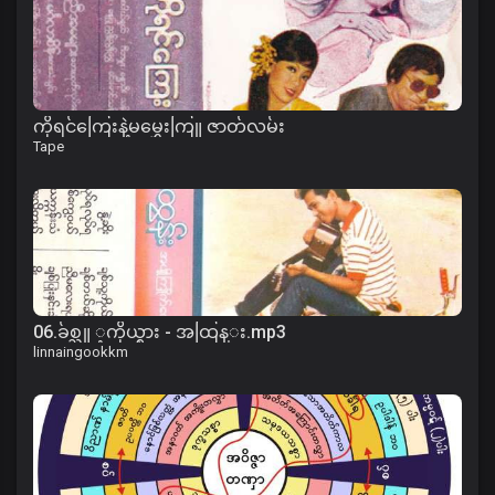
ကိုရင်ကြေးနဲ့မမွှေးကြူ ဇာတ်လမ်း
Tape
06.ခ်စ္သူ ့ကိုယ္စား - အထြန္း.mp3
linnaingookkm