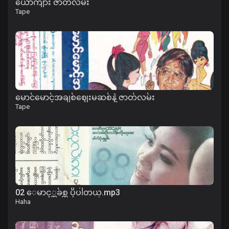
ယောင်္ကျား ဇာတ်လမ်း
Tape
မောင်မောင့်အချစ်ဈေးမဆစ်နဲ့ ဇာတ်လမ်း
Tape
02 ေမာင့္အခ်စ္က ပိုပါတယ္.mp3
Haha