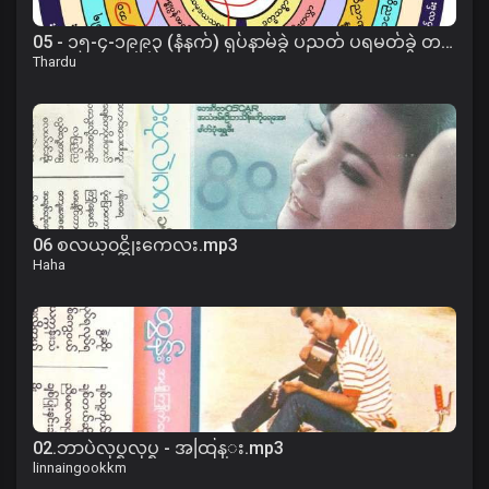
05 - ၁၅-၄-၁၉၉၃ (နံနက်) ရုပ်နာမ်ခွဲ ပညတ် ပရမတ်ခွဲ တရား
Thardu
06 စလယ္၀င္အိုးကေလး.mp3
Haha
02.ဘာပဲလုပ္ရလုပ္ရ - အထြန္း.mp3
linnaingookkm