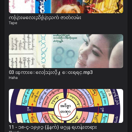
ကပြားမလေးညိုပြာညက် ဇာတ်လမ်း
Tape
03 ၾကားေလေသြးလို႔ ေ၀းရရင္.mp3
Haha
11 - ၁၈-၄-၁၉၉၃ (နံနက်) ဖဂ္ဂုန ရဟန်းတရား