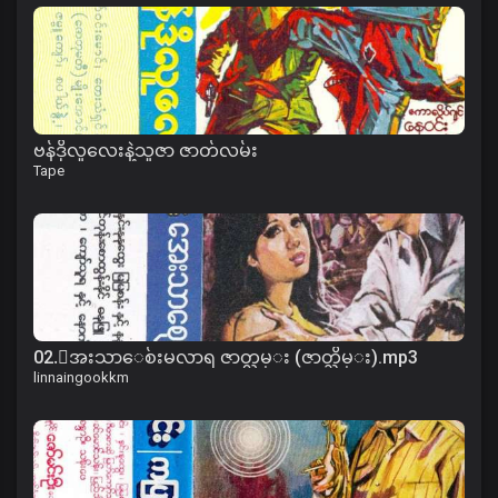
ဗန်ဒိုလူလေးနဲ့သူဇာ ဇာတ်လမ်း
Tape
02.ေအးသာေစ်းမလာရ ဇာတ္လမ္း (ဇာတ္သိမ္း).mp3
linnaingookkm