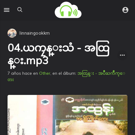
linnaingookkm
04.ယကၠန္းသံ - အထြ
န္း.mp3
7 años hace
en
Other
, en el álbum:
အထြန္း - အပ်ိဳႀကိဳက္ေ
တး