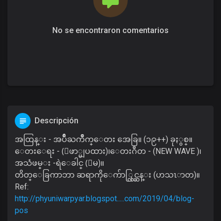
No se encontraron comentarios
Descripción
အထြန္း - အပ်ိဳႀကိဳက္ေတး အေခြ။ (၁၉++) ခုႏွစ္။
ေတးေရး - (ေဖာ္မျပထား)၊ေတးဂီတ - (NEW WAVE )၊
အသံဖမ္း -ရဲေခါင္ (ေမ)။
တိတ္ေခြကာဘာ ဆရာကိုေက်ာ္လြင္ဆန္း (ဟသၤာတ)။
Ref:
http://phyuniwarpyar.blogspot.....com/2019/04/blog-
pos