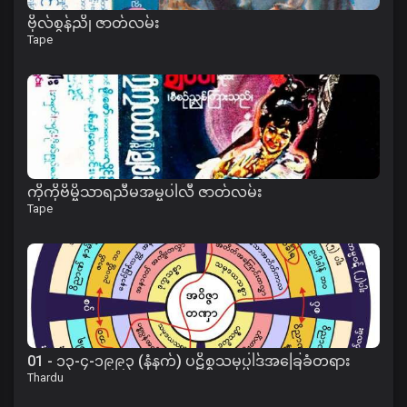
ဗိုလ်စွန်ညို ဇာတ်လမ်း
Tape
ကိုကိုဗိမ္ဗိသာရညီမအမ္ဗပါလီ ဇာတ်လမ်း
Tape
01 - ၁၃-၄-၁၉၉၃ (နံနက်) ပဋိစ္စသမုပ္ပါဒ်အခြေခံတရား
Thardu