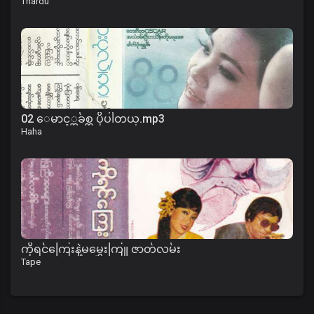
Thardu
02 ေမာင့္အခ်စ္က ပိုပါတယ္.mp3
Haha
ကိုရင်ကြေးနဲ့မမွှေးကြူ ဇာတ်လမ်း
Tape