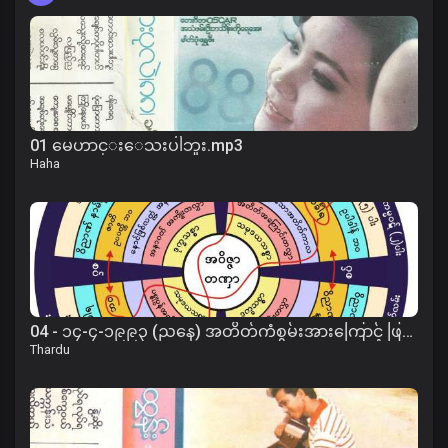
01 မေဟာင္းေသးပါဘူး.mp3
Haha
04 - ၁၄-၄-၁၉၉၃ (ညနေ) အတိတ်ကံစွမ်းအားကြောင့် ဖြစ်ပေါ်လာပုံတရား
Thardu