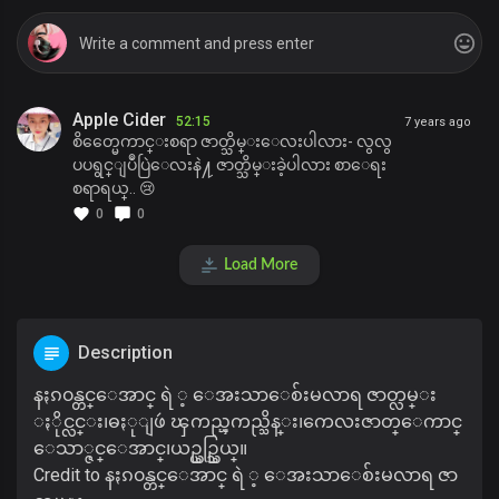
Apple Cider
52:15
7 years ago
စိတ္မေေကာင္းစရာ ဇာတ္သိမ္းေလးပါလား- လွလွ
ပပရွင္ျပဳပြဲေလးနဲ႔ ဇာတ္သိမ္းခဲ့ပါလား စာေရး
စရာရယ္.. 😢
0
0
Load More
Description
နႏၵ၀န္တင္ေအာင္ ရဲ ့ ေအးသာေစ်းမလာရ ဇာတ္လမ္း
ႏိုင္လင္း၊ဓႏုျဖဴ ၾကည္ၾကည္သိန္း၊ကေလးဇာတ္ေကာင္
ေသာ္ဇင္ေအာင္၊ယဥ္ယဥ္သြယ္။
Credit to နႏၵ၀န္တင္ေအာင္ ရဲ ့ ေအးသာေစ်းမလာရ ဇာ