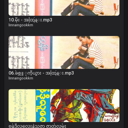
10.မိုး - အထြန္း.mp3
linnaingookkm
06.ခ်စ္သူ ့ကိုယ္စား - အထြန္း.mp3
linnaingookkm
ဗန်ဒိုလူလေးနဲ့သူဇာ ဇာတ်လမ်း