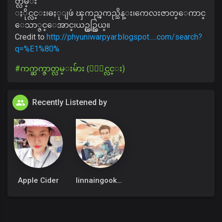
တ္လမ္း
ႏိုင္လင္း၊ဓႏုျဖဴ ၾကည္ၾကည္သိန္း၊ကေလးဇာတ္ေကာင္
ေသာ္ဇင္ေအာင္၊ယဥ္ယဥ္သြယ္။
Credit to
http://phyuniwarpyar.blogspot.....com/search?
q=%E1%80%
#ကက္ဆက္ဇာတ္လမ္းမ်ား (ႏိုင္လင္း)
Recently Listened by
Apple Cider
linnaingookkm