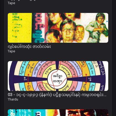
Tape
ဂျင်ပေါ်ကထုံး ဇာတ်လမ်း
Tape
03 - ၁၄-၄-၁၉၉၃ (နံနက်) ပဋိစ္စသမုပ္ပါဒ်နှင့် ကမ္မဘဝရှင်းတမ်းတရား
Thardu