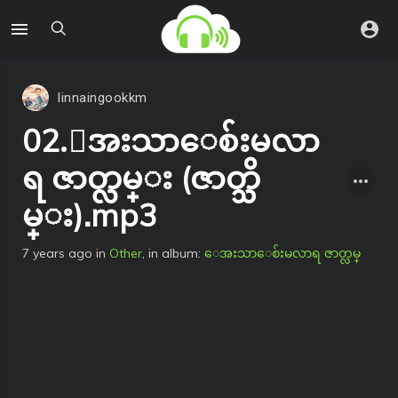
linnaingookkm
02.ေအးသာေစ်းမလာ
ရ ဇာတ္လမ္း (ဇာတ္သိ
မ္း).mp3
7 years ago
in
Other
, in album:
ေအးသာေစ်းမလာရ ဇာတ္လမ္