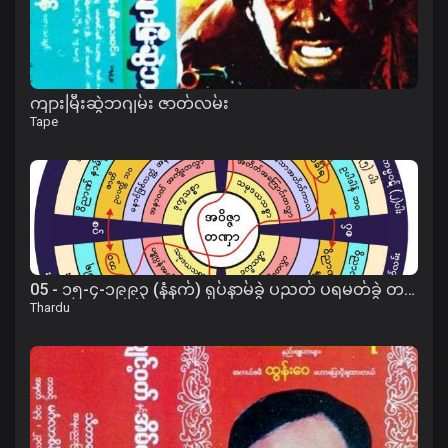
ကျားမြီးဆွဲဘဂျမ်း ဇာတ်လမ်း
Tape
05 - ၁၅-၄-၁၉၉၃ (နံနက်) ရုပ်နာမ်ခွဲ ပညတ် ပရမတ်ခွဲ တရား
Thardu