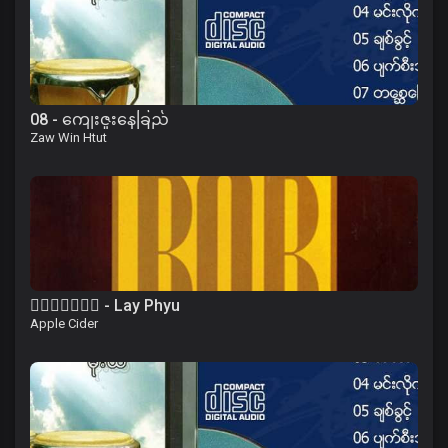
08 - ကျေးဇူးနေခြည်
Zaw Win Htut
၀ိေရာဓိ - Lay Phyu
Apple Cider