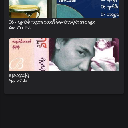
06 - ပျက်စီးသွားသောအိမ်မက်အပိုင်းအစများ
Zaw Win Htut
ချစ်သွားပြီ
Apple Cider