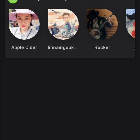
Apple Cider
linnaingookkm
Rocker
Th