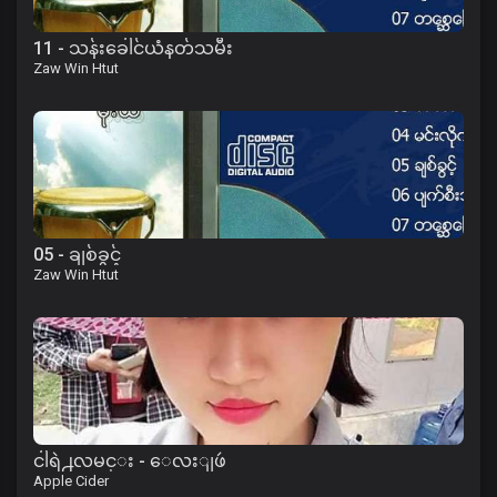
11 - သန်းခေါင်ယံနတ်သမီး
Zaw Win Htut
05 - ချစ်ခွင့်
Zaw Win Htut
ငါရဲ႕လမင္း - ေလးျဖဴ
Apple Cider