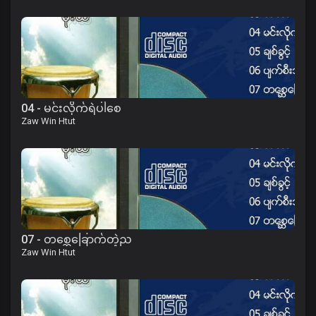
04 - မင်းလိုက်ရဲပါစေ
Zaw Win Htut
07 - တစ္ဆေခြောက်တဲ့ည
Zaw Win Htut