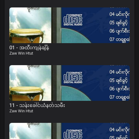
01 - အထီးကျန်ချိန်
Zaw Win Htut
11 - သန်းခေါင်ယံနတ်သမီး
Zaw Win Htut