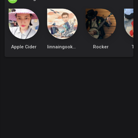
Apple Cider
linnaingookkm
Rocker
Th