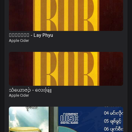
၀ိေရာဓိ - Lay Phyu
Apple Cider
သံယောဇဉ် - လေးဖြူ
Apple Cider