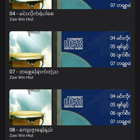
04 - မင်းလိုက်ရဲပါစေ
Zaw Win Htut
07 - တစ္ဆေခြောက်တဲ့ည
Zaw Win Htut
08 - ကျေးဇူးနေခြည်
Zaw Win Htut