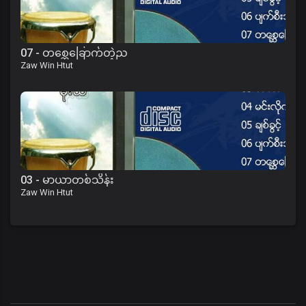
07 - တစ္ဆေခြောက်တဲ့ည
Zaw Win Htut
03 - မာယာတစ်သိန်း
Zaw Win Htut