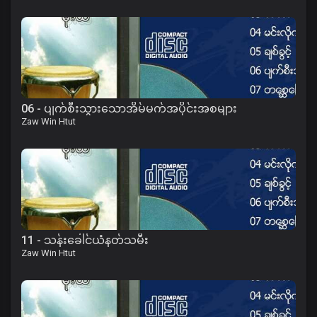
06 - ပျက်စီးသွားသောအိမ်မက်အပိုင်းအစများ
Zaw Win Htut
11 - သန်းခေါင်ယံနတ်သမီး
Zaw Win Htut