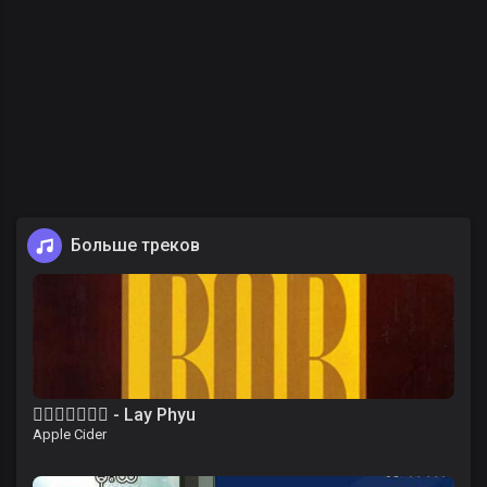
Больше треков
၀ိေရာဓိ - Lay Phyu
Apple Cider