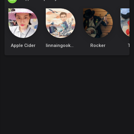
Apple Cider
linnaingookkm
Rocker
Th