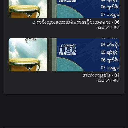
06 - ပျက်စီးသွားသောအိမ်မက်အပိုင်းအစများ
Zaw Win Htut
01 - အထီးကျန်ချိန်
Zaw Win Htut