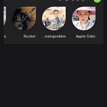
rdu
Rocker
linnaingookkm
Apple Cider