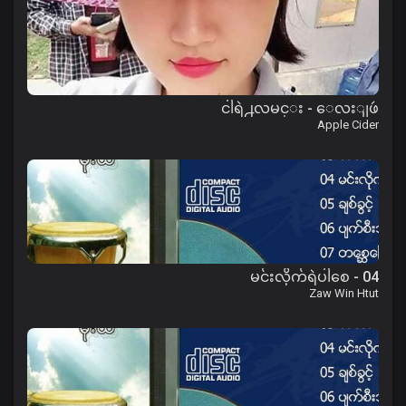
ငါရဲ႕လမင္း - ေလးျဖဴ
Apple Cider
04 - မင်းလိုက်ရဲပါစေ
Zaw Win Htut