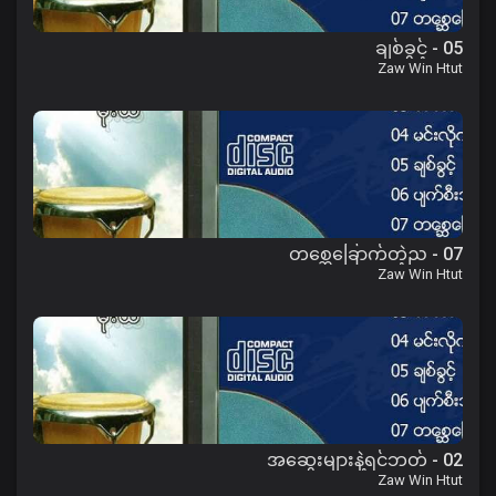
05 - ချစ်ခွင့်
Zaw Win Htut
07 - တစ္ဆေခြောက်တဲ့ည
Zaw Win Htut
02 - အဆွေးများနဲ့ရင်ဘတ်
Zaw Win Htut