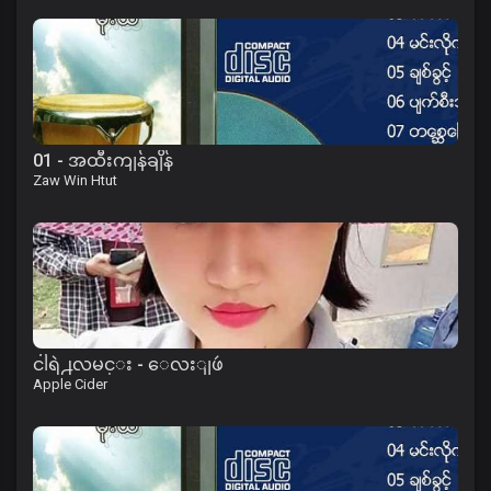
01 - အထီးကျန်ချိန်
Zaw Win Htut
ငါရဲ႕လမင္း - ေလးျဖဴ
Apple Cider