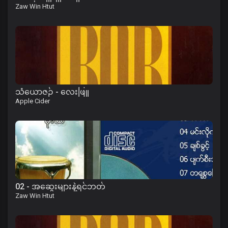
Zaw Win Htut
သံယောဇဉ် - လေးဖြူ
Apple Cider
02 - အဆွေးများနဲ့ရင်ဘတ်
Zaw Win Htut