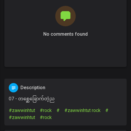
No comments found
Description
07 - တစ္ဆေခြောက်တဲ့ည
#zawwinhtut
#rock
#
#zawwinhtut rock
#
#zawwinhtut
#rock