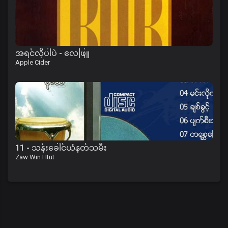
အရင်လိုပါပဲ - လေဖြူ
Apple Cider
11 - သန်းခေါင်ယံနတ်သမီး
Zaw Win Htut