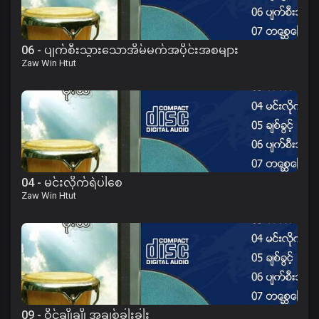
06 - ပျက်စီးသွားသောအိမ်မက်အပိုင်းအစများ
Zaw Win Htut
04 - မင်းလိုက်ရဲပါစေ
Zaw Win Htut
09 - ဝိုင်ချိုချို အချစ်ခါးခါး