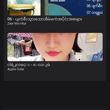
06 - ပျက်စီးသွားသောအိမ်မက်အပိုင်းအစများ
Zaw Win Htut
ငါရဲ႕လမင္း - ေလးျဖဴ
Apple Cider