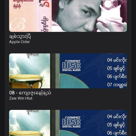
ချစ်သွားပြီ
Apple Cider
08 - ကျေးဇူးနေခြည်
Zaw Win Htut