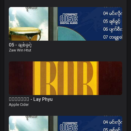
05 - ချစ်ခွင့်
Zaw Win Htut
၀ိေရာဓိ - Lay Phyu
Apple Cider