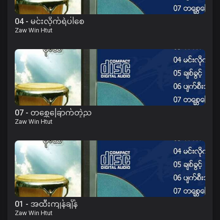
04 - မင်းလိုက်ရဲပါစေ
Zaw Win Htut
07 - တစ္ဆေခြောက်တဲ့ည
Zaw Win Htut
01 - အထီးကျန်ချိန်
Zaw Win Htut