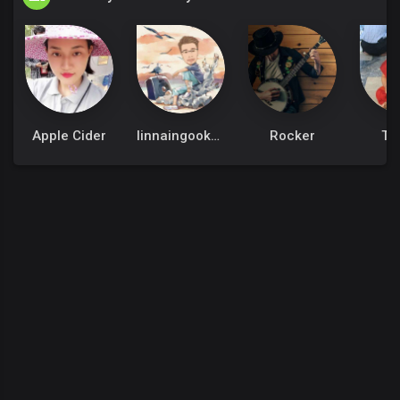
Apple Cider
linnaingookkm
Rocker
Th