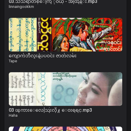
03.သံသရာတစ္ေကြ ့၀ယ္ - အထြန္း.mp3
linnaingookkm
ကျောက်ဘီလူးနဲ့ပပဝင်း ဇာတ်လမ်း
Tape
03 ၾကားေလေသြးလို႔ ေ၀းရရင္.mp3
Haha