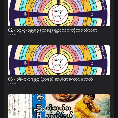
02 - ၁၃-၄-၁၉၉၃ (ညနေ) ရှည်လျားတဲ့ဘဝသံသရာ
Thardu
08 - ၁၆-၄-၁၉၉၃ (ညနေ) ဆပ္ပါဏကောပမသုတ်
Thardu