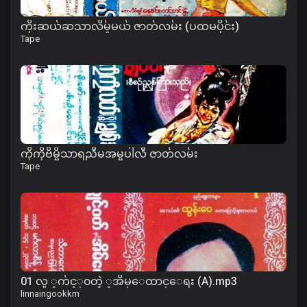
ကိုးဆယ်ဆသာလိမ့်မယ် ဇာတ်လမ်း (ပထမပိုင်း)
Tape
ကိုကိုဗိမ္ဗိသာရညီမအမ္ဗပါလီ ဇာတ်လမ်း
Tape
01 လူ ့က်င့္၀တ္နဲ ့အိမ္ေထာင္ေရး (A).mp3
linnaingookkm