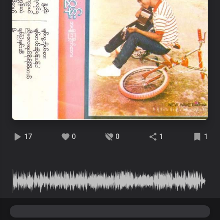
17
0
0
1
1