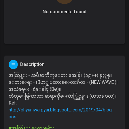
No comments found
Description
အထြန္း - အပ်ိဳႀကိဳက္ေတး အေခြ။ (၁၉++) ခုႏွစ္။
ေတးေရး - (ေဖာ္မျပထား)၊ေတးဂီတ - (NEW WAVE )၊
အသံဖမ္း -ရဲေခါင္ (ေမ)။
တိတ္ေခြကာဘာ ဆရာကိုေက်ာ္လြင္ဆန္း (ဟသၤာတ)။
Ref:
http://phyuniwarpyar.blogspot.....com/2019/04/blog-
pos
#အထြန္း ေတးစုမ်ား