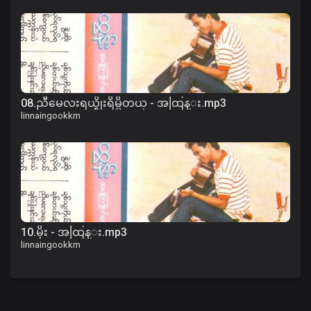
08.ညီမေလးရယ္စိုးရိမ္မိတယ္ - အထြန္း.mp3
linnaingookkm
10.မိုး - အထြန္း.mp3
linnaingookkm