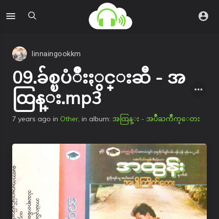
linnaingookkm
09.ခ်စ္ၿပံဳးႏွင္းဆီ - အ
ထြန္း.mp3
7 years ago
in
Other
, in album:
အထြန္း - အပ်ိဳႀကိဳက္ေတး