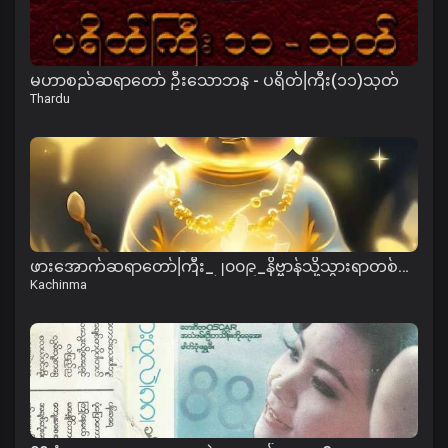
မဟာစည်ဆရာတော် ဦးသောဘန - ပရိတ်ကြီး(၁၁)သုတ်
Thardu
ဖားအောက်ဆရာတော်ကြီး_၂၀၀၉_နိဗ္ဗာန်သို့သွားရာတစ်ကြောင်းတည်းသောလမ်း-အပိုင်း-၀၁.mp3
Kachinma