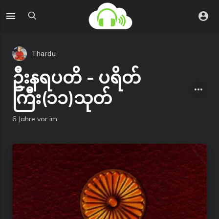
Thardu
ဦးနရပတိ - ပရိတ်
ကြီး(၁၁)သုတ်
6 Jahre vor
im