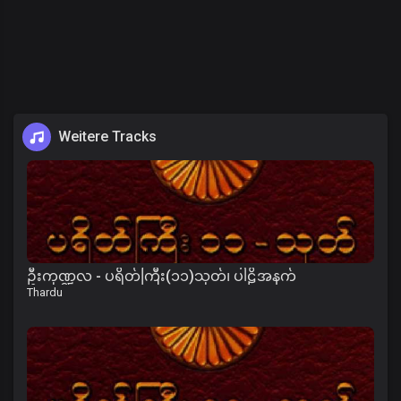
Weitere Tracks
ဦးကုဏ္ဍလ - ပရိတ်ကြီး(၁၁)သုတ်၊ ပါဠိအနက်
Thardu