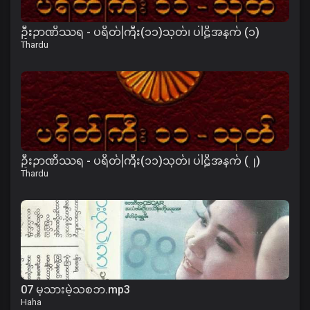
ဦးဉာဏိဿရ - ပရိတ်ကြီး(၁၁)သုတ်၊ ပါဠိအနက် (၁)
Thardu
ဦးဉာဏိဿရ - ပရိတ်ကြီး(၁၁)သုတ်၊ ပါဠိအနက် (၂)
Thardu
07 မုသားမဲ့သစၥာ.mp3
Haha