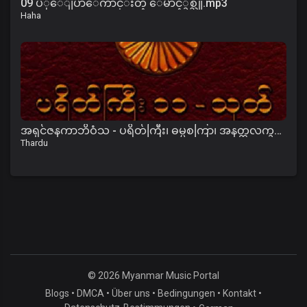
09 ပံုေျပာေကာင္းတဲ့ ေမာင့္ခ်စ္သူ.mp3
Haha
အရှင်ဇနကာဘိဝံသ - ပရိတ်ကြီး၊ ဓမ္မစကြာ၊ အနတ္တလက္ခဏသုတ်
Thardu
© 2026 Myanmar Music Portal
Blogs
•
DMCA
•
Über uns
•
Bedingungen
•
Kontakt
•