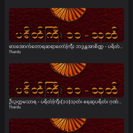
ဖားအောက်တောရဆရာတော်ကြီး ဘဒ္ဒန္တအာစိဏ္ဏ - ပရိတ်ကြီး(၁၁)သုတ်
Thardu
ဦးဥတ္တမသာရ - ပရိတ်ကြီး(၁၁)သုတ်၊ ရေဆူပရိတ်၊ ဂုဏ်တော်ကွန်ခြာ၊ ကမ္မဝါ
Thardu