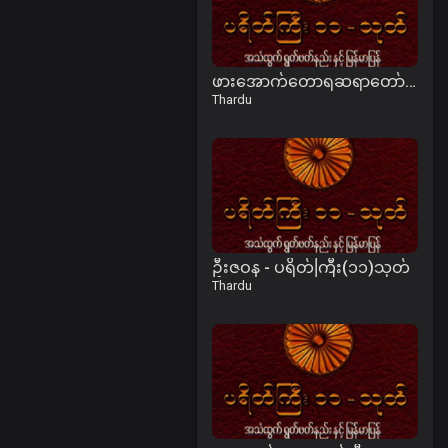
ဖားအောက်တောရဆရာတော်ကြီး ဘဒ္ဒန္တအာစိဏ္ဏ - ပရိတ်ကြီး(၁၁)သုတ်
Thardu
ဦးဇဝန - ပရိတ်ကြီး(၁၁)သုတ်
Thardu