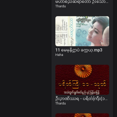
မဟာစည်ဆရာတော် ဦးသောဘန - ပရိတ်ကြီး(၁၁)သုတ်
Thardu
11 မေမ့နိုင္တာပဲ ခက္တယ္.mp3
Haha
ဦးဉာဏိဿရ - ပရိတ်ကြီး(၁၁)သုတ်၊ ပါဠိအနက် (၁)
Thardu