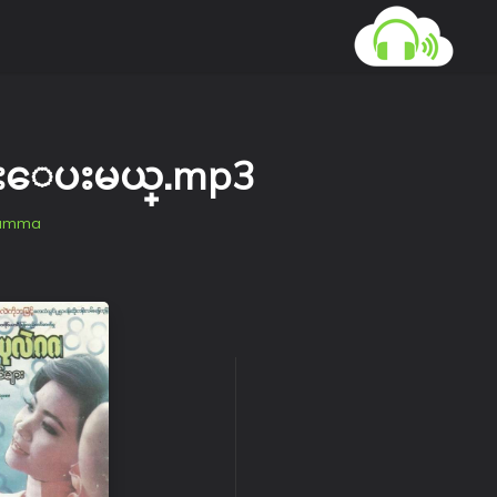
္းေပးမယ္.mp3
amma