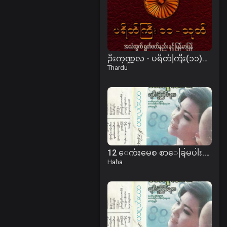
ဦးကုဏ္ဍလ - ပရိတ်ကြီး(၁၁)သုတ်၊ ပါဠိအနက်
Thardu
12 ေက်းမေစ စာေခြမပါး.mp3
Haha