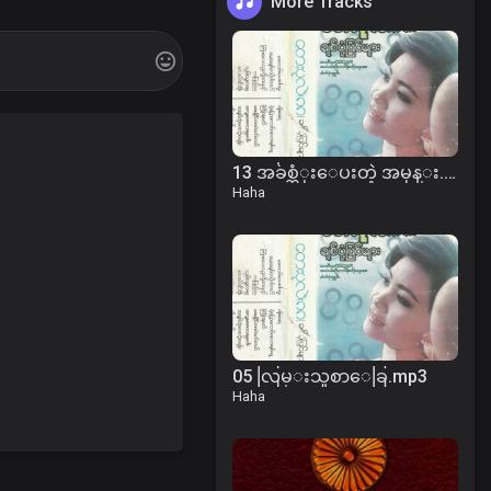
More Tracks
13 အခ်စ္ဆံုးေပးတဲ့ အမုန္း.mp3
Haha
05 လြမ္းသူစာေခြ.mp3
Haha