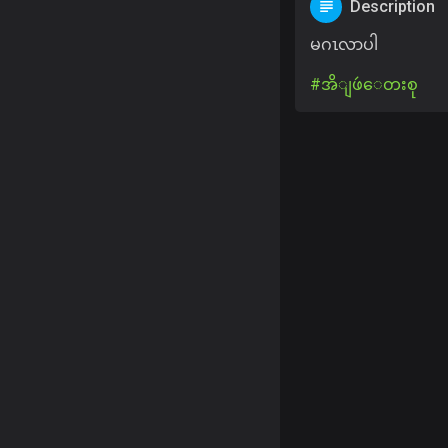
Description
မဂၤလာပါ
#အိျဖဴ​ေတးစု