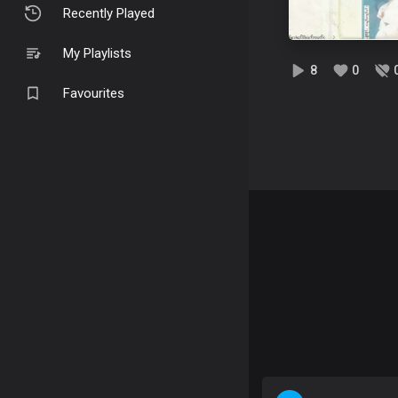
Recently Played
My Playlists
8
0
Favourites