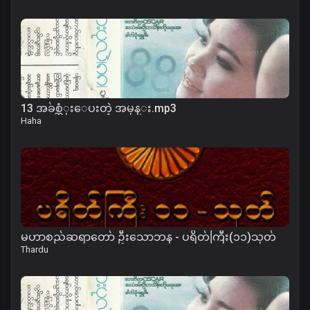
13 အခ်စ္ဆံုးေပးတဲ့ အမုန္း.mp3
Haha
မဟာစည်ဆရာတော် ဦးသောဘန - ပရိတ်ကြီး(၁၁)သုတ်
Thardu