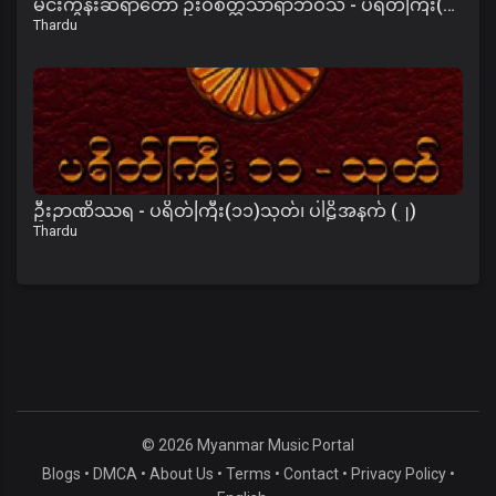
မင်းကွန်းဆရာတော် ဦးဝိစိတ္တသာရာဘိဝံသ - ပရိတ်ကြီး(၁၁)သုတ်၊ ကမ္မဝါ
Thardu
ဦးဉာဏိဿရ - ပရိတ်ကြီး(၁၁)သုတ်၊ ပါဠိအနက် (၂)
Thardu
© 2026 Myanmar Music Portal
Blogs
•
DMCA
•
About Us
•
Terms
•
Contact
•
Privacy Policy
•