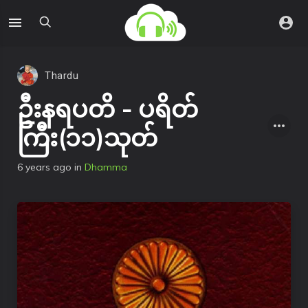
Thardu
ဦးနရပတိ - ပရိတ်
ကြီး(၁၁)သုတ်
6 years ago
in
Dhamma