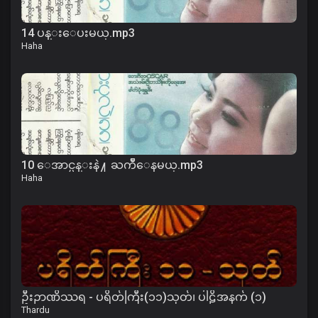
14 ပန္းေပးမယ္.mp3
Haha
10 ေအာင္ပန္းနဲ႔ ႀကိဳေနမယ္.mp3
Haha
ဦးဉာဏိဿရ - ပရိတ်ကြီး(၁၁)သုတ်၊ ပါဠိအနက် (၁)
Thardu