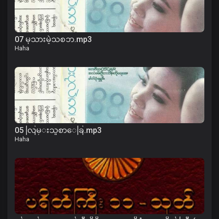
07 မုသားမဲ့သစၥာ.mp3
Haha
05 လြမ္းသူစာေခြ.mp3
Haha