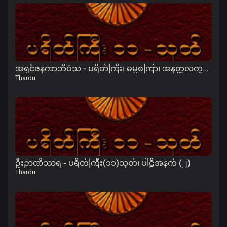
အရှင်ဇနကာဘိဝံသ - ပရိတ်ကြီး၊ ဓမ္မစကြာ၊ အနတ္တလက္ခဏသုတ်
Thardu
ဦးဉာဏိဿရ - ပရိတ်ကြီး(၁၁)သုတ်၊ ပါဠိအနက် (၂)
Thardu