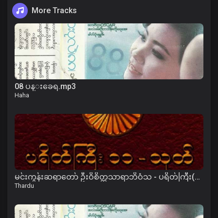
More Tracks
08 ပန္းခေရ.mp3
Haha
မင်းကွန်းဆရာတော် ဦးဝိစိတ္တသာရာဘိဝံသ - ပရိတ်ကြီး(၁၁)သုတ်၊ ကမ္မဝါ
Thardu