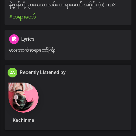
နိဗ္ဗာန်သို့သွားးသောလမ်း တရားတော် အပိုင်း (၁) .mp3
#တရားတော်
Lyrics
ဖားအောက်ဆရာတော်ကြီး
Recently Listened by
Kachinma