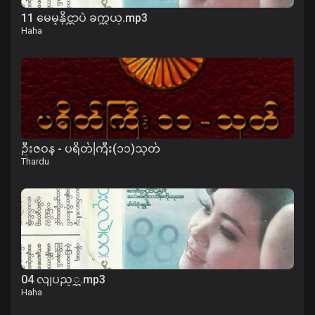
11 မေမ့နိုင္တာပဲ ခက္တယ္.mp3
Haha
ဦးဇဝန - ပရိတ်ကြီး(၁၁)သုတ်
Thardu
04 လျပည့္ည.mp3
Haha