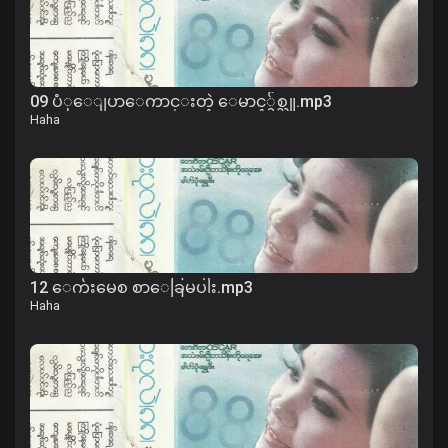
09 ပံုေျပာေကာင္းတဲ့ ေမာင့္ခ်စ္သူ.mp3
Haha
12 ေက်းမေစ စာေခြမပါး.mp3
Haha