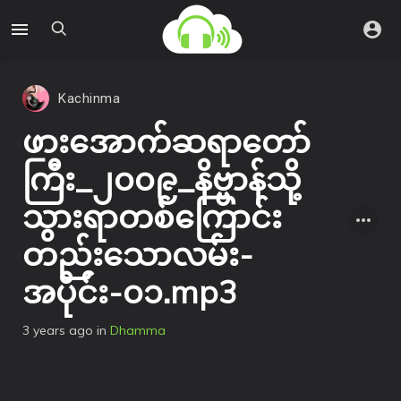
Kachinma
ဖားအောက်ဆရာတော်
ကြီး_၂၀၀၉_နိဗ္ဗာန်သို့
သွားရာတစ်ကြောင်း
တည်းသောလမ်း-
အပိုင်း-၀၁.mp3
3 years ago
in
Dhamma