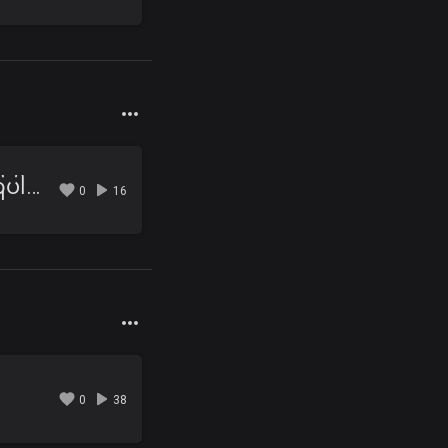
s
04 - ချစ်သူတိုင်းလည်း ငြားကြပါစေ.mp3
0
16
s
0
38