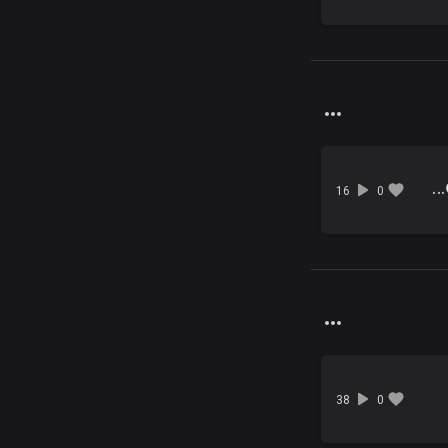
04 - ချစ်သူတိုင်းလည်း ငြားကြပါစေ.mp3
16
0
38
0