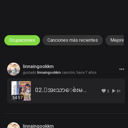
Ocupaciones
Canciones más recientes
Mejores
linnaingookkm
gustado
linnaingookkm
canción,
hace 7 años
02.ေအးသာေစ်းမလာရ ဇာတ္လမ္း (ဇာတ္သိမ္း).mp3
2
61
54:57
linnaingookkm