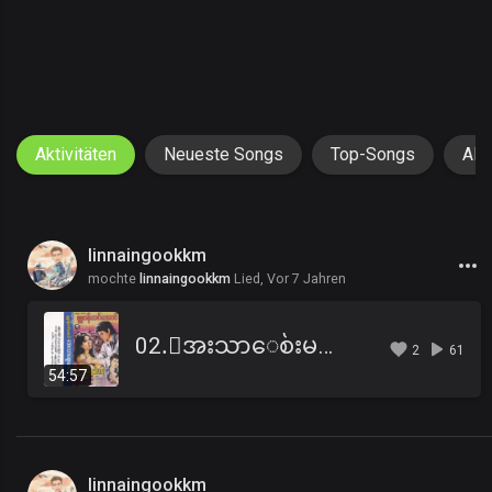
Aktivitäten
Neueste Songs
Top-Songs
Alb
linnaingookkm
mochte
linnaingookkm
Lied,
Vor 7 Jahren
02.ေအးသာေစ်းမလာရ ဇာတ္လမ္း (ဇာတ္သိမ္း).mp3
2
61
54:57
linnaingookkm