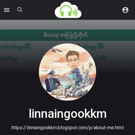
linnaingookkm
https://linnaingookkm.blogspot.com/p/about-me.html