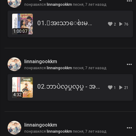
понравился
linnaingookkm
песня,
7 лет назад
01.ေအးသာေစ်းမလာရ ဇာတ္လမ္း (ပထမပိုင္း).mp3
2
76
1:00:07
linnaingookkm
понравился
linnaingookkm
песня,
7 лет назад
02.ဘာပဲလုပ္ရလုပ္ရ - အထြန္း.mp3
1
21
4:32
linnaingookkm
понравился
linnaingookkm
песня,
7 лет назад