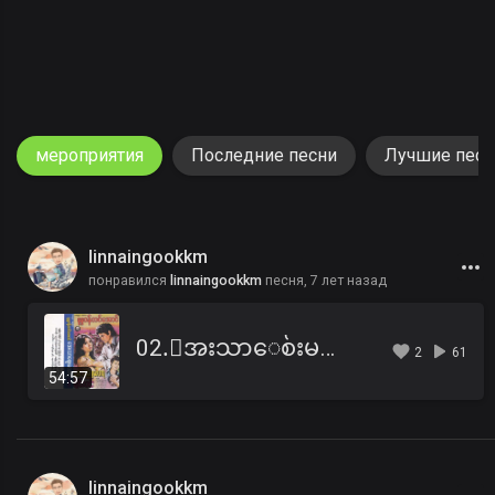
мероприятия
Последние песни
Лучшие песн
linnaingookkm
понравился
linnaingookkm
песня,
7 лет назад
02.ေအးသာေစ်းမလာရ ဇာတ္လမ္း (ဇာတ္သိမ္း).mp3
2
61
54:57
linnaingookkm