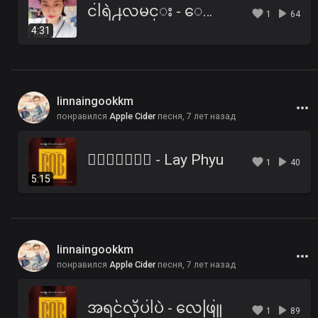
ငါရဲ႕လမင္း - ေလးျဖဴ
1
64
4:31
linnaingookkm
понравился
Apple Cider
песня,
7 лет назад
၀ိေရာဓိ - Lay Phyu
1
40
5:15
linnaingookkm
понравился
Apple Cider
песня,
7 лет назад
အရင်လိုပါပဲ - လေဖြူ
1
89