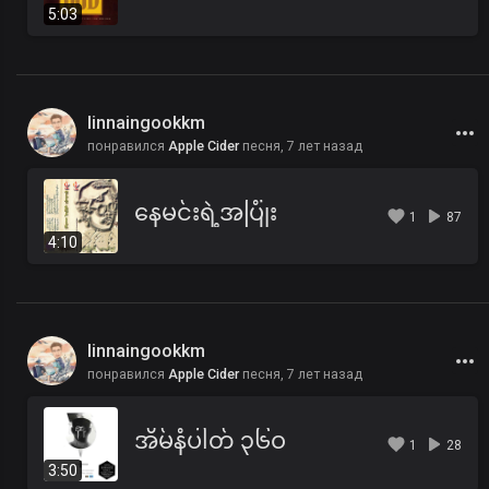
5:03
linnaingookkm
понравился
Apple Cider
песня,
7 лет назад
နေမင်းရဲ့အပြုံး
1
87
4:10
linnaingookkm
понравился
Apple Cider
песня,
7 лет назад
အိမ်နံပါတ် ၃၆ဝ
1
28
3:50