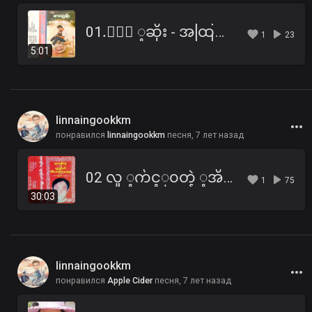
01.ႏြဲ ့ဆိုး - အထြန္း.mp3
1
23
5:01
linnaingookkm
понравился
linnaingookkm
песня,
7 лет назад
02 လူ ့က်င့္၀တ္နဲ ့အိမ္ေထာင္ေရး (B).mp3
1
75
30:03
linnaingookkm
понравился
Apple Cider
песня,
7 лет назад