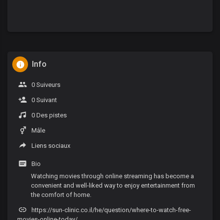
Info
0 Suiveurs
0 Suivant
0 Des pistes
Mâle
Liens sociaux
Bio
Watching movies through online streaming has become a
convenient and well-liked way to enjoy entertainment from
the comfort of home.
https://sun-clinic.co.il/he/question/where-to-watch-free-
movies-online-today/