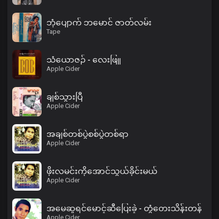
ဘုံပျောက် ဘမောင် ဇာတ်လမ်း
Tape
သံယောဇဉ် - လေးဖြူ
Apple Cider
ချစ်သွားပြီ
Apple Cider
အချစ်တစ်ပွဲစစ်ပွဲတစ်ရာ
Apple Cider
ဖိုးလမင်းကိုအောင်သွယ်ခိုင်းမယ်
Apple Cider
အမေဆူရင်မောင့်ဆီပြေးခဲ့ - တွံတေးသိန်းတန်
Apple Cider