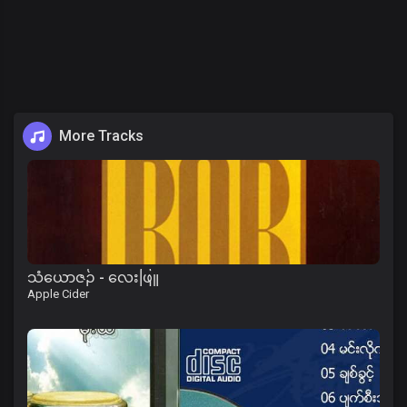
More Tracks
သံယောဇဉ် - လေးဖြူ
Apple Cider