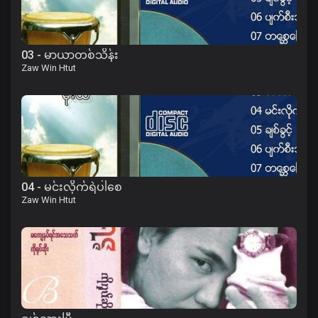
03 - မာယာတစ်သိန်း
Zaw Win Htut
04 - မင်းလိုက်ရဲပါစေ
Zaw Win Htut