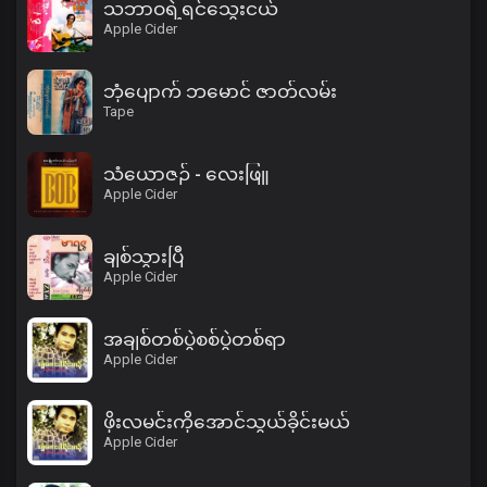
သဘာဝရဲ့ရင်သွေးငယ်
Apple Cider
ဘုံပျောက် ဘမောင် ဇာတ်လမ်း
Tape
သံယောဇဉ် - လေးဖြူ
Apple Cider
ချစ်သွားပြီ
Apple Cider
အချစ်တစ်ပွဲစစ်ပွဲတစ်ရာ
Apple Cider
ဖိုးလမင်းကိုအောင်သွယ်ခိုင်းမယ်
Apple Cider