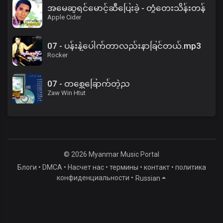
အမေဆူရင်မောင့်ဆီပြေးခဲ့ - တွံတေးသိန်းတန်
Apple Cider
07 - ပန်းနဲ့ပေါက်တာလည်းနာခြင်တယ်.mp3
Rocker
07 - တစ္ဆေခြောက်တဲ့ည
Zaw Win Htut
© 2026 Myanmar Music Portal
Блоги
•
DMCA
•
Насчет нас
•
термины
•
контакт
•
политика
конфиденциальности
•
Russian