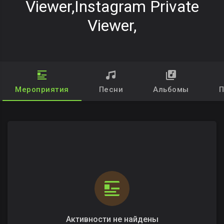
Viewer,instagram Private
Viewer,
Мероприятия
Песни
Альбомы
П
Активности не найдены