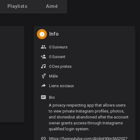
Playlists
Aimé
Info
0 Suiveurs
0 Suivant
0 Des pistes
Mâle
Liens sociaux
Bio
A privacy-respecting app that allows users
to view private Instagram profiles, photos,
and storiesbut abandoned after the account
owner grants access through Instagrams
qualified login system.
https://funnyutube.com/@clint90m563202?