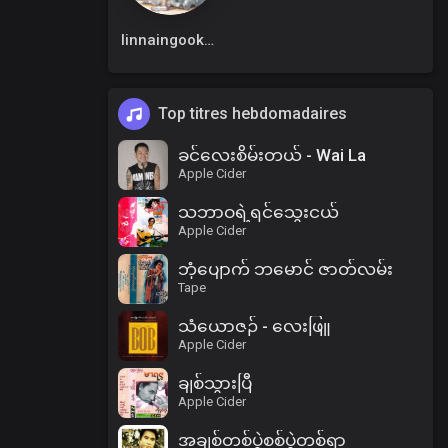
linnaingookkm
Top titres hebdomadaires
ခင်လေးစိမ်းတယ် - Wai La
Apple Cider
သဘာဝရဲ့ရင်သွေးငယ်
Apple Cider
ဘုံပျောက် ဘမောင် ဇာတ်လမ်း
Tape
သံယောဇဉ် - လေးဖြူ
Apple Cider
ချစ်သွားပြီ
Apple Cider
အချစ်တစ်ပွဲစစ်ပွဲတစ်ရာ