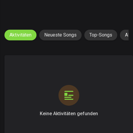
Aktivitäten
Neueste Songs
Top-Songs
Alb
Keine Aktivitäten gefunden