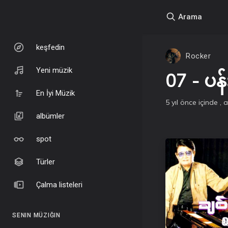
Arama
keşfedin
Rocker
Yeni müzik
07 - ပ
En İyi Müzik
5 yıl önce
içinde
, 
albümler
spot
Türler
Çalma listeleri
SENIN MÜZIĞIN