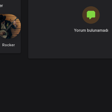
er
Yorum bulunamadı
Rocker
Thardu