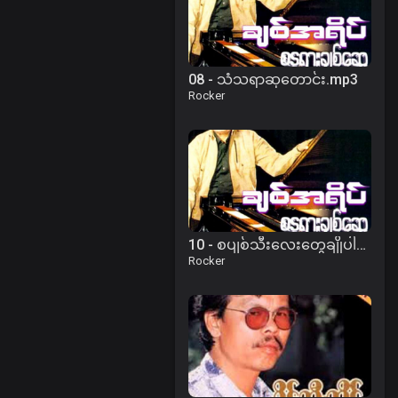
08 - သံသရာဆုတောင်း.mp3
Rocker
10 - စပျစ်သီးလေးတွေချိုပါတယ်.mp3
Rocker