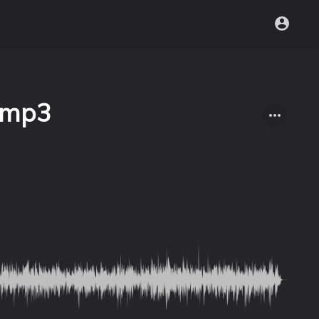
်.mp3