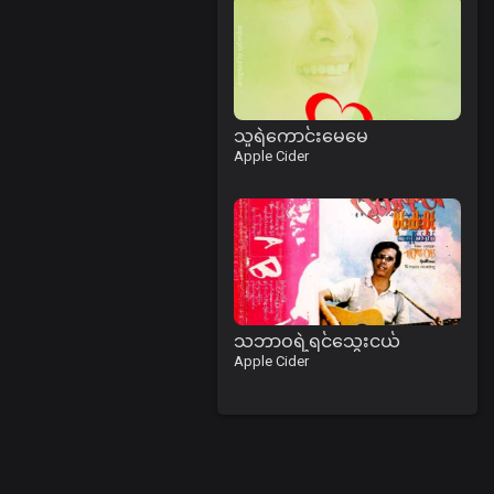
သူရဲကောင်းမေမေ
Apple Cider
သဘာဝရဲ့ရင်သွေးငယ်
Apple Cider