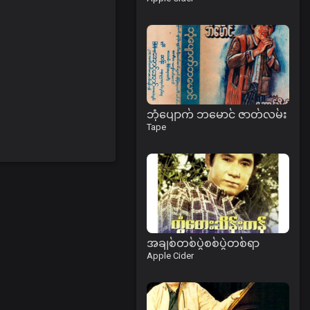
ဘုံပျောက် ဘမောင် ဇာတ်လမ်း
Tape
အချစ်တစ်ပွဲစစ်ပွဲတစ်ရာ
Apple Cider