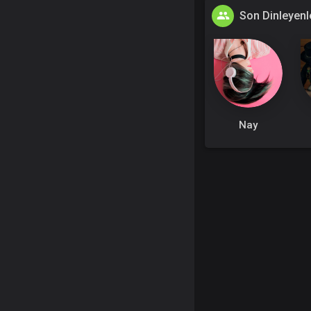
Son Dinleyenl
Nay