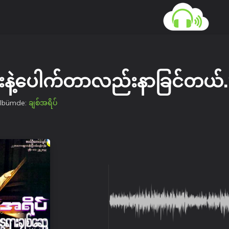
န်းနဲ့ပေါက်တာလည်းနာခြင်တယ
albümde:
ချစ်အရိပ်