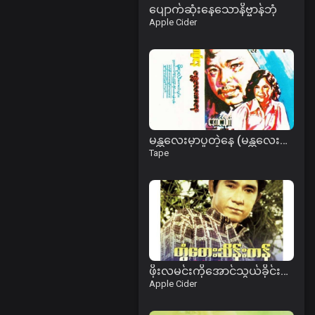
ပျောက်ဆုံးနေသောနိဗ္ဗာန်ဘုံ
Apple Cider
မန္တလေးမှာပူတဲ့နေ (မန္တလေးကနေ) ဇာတ်လမ်း
Tape
ဖိုးလမင်းကိုအောင်သွယ်ခိုင်းမယ်
Apple Cider