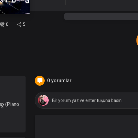
0
5
0 yorumlar
ွေ (Piano