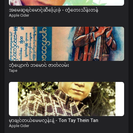
အမေဆူရင်မောင့်ဆီပြေးခဲ့ - တွံတေးသိန်းတန်
Apple Cider
ဘုံပျောက် ဘမောင် ဇာတ်လမ်း
Tape
မှာချင်တယ်မေမလွန်းနဲ့ - Ton Tay Thein Tan
Apple Cider