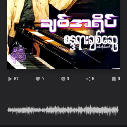
57
0
0
5
0