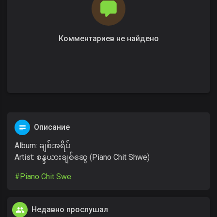
Комментариев не найдено
Описание
Album: ချစ်အရိပ်
Artist: စန္ဒယားချစ်ဆွေ (Piano Chit Shwe)
#Piano Chit Swe
Недавно прослушал