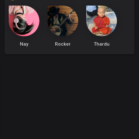
Nay
Rocker
Thardu