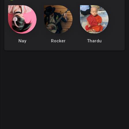
Nay
Rocker
Thardu