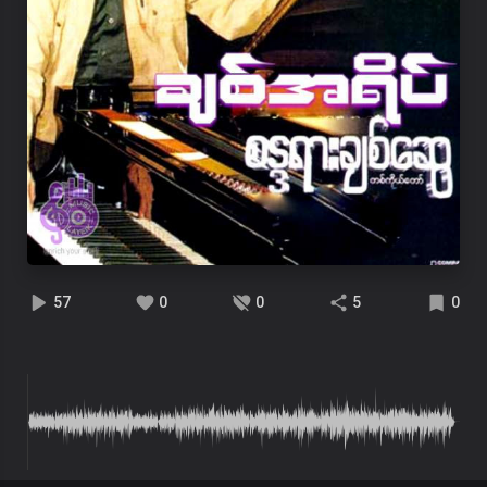
57
0
0
5
0