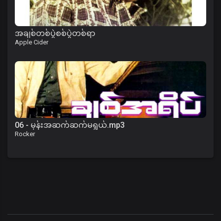
အချစ်တစ်ပွဲစစ်ပွဲတစ်ရာ
Apple Cider
06 - မုန်းအဆက်ဆက်မရွယ်.mp3
Rocker