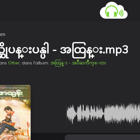
kkm
ယ္ဆိုပန္းပန္ပါ - အထြန္း.mp3
ans
Other
, dans l'album:
အထြန္း - အပ်ိဳႀကိဳက္ေတး