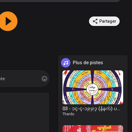
Partager
Plus de pistes
03 - ၁၄-၄-၁၉၉၃ (နံနက်) ပဋိစ္စသမုပ္ပါဒ်နှင့် ကမ္မဘဝရှင်းတမ်းတရား
Thardu