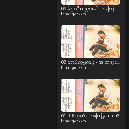
09.ခ်စ္ၿပံဳးႏွင္းဆီ - အထြန္း.mp3
linnaingookkm
02.ဘာပဲလုပ္ရလုပ္ရ - အထြန္း.mp3
linnaingookkm
01.ႏြဲ ့ဆိုး - အထြန္း.mp3
linnaingookkm