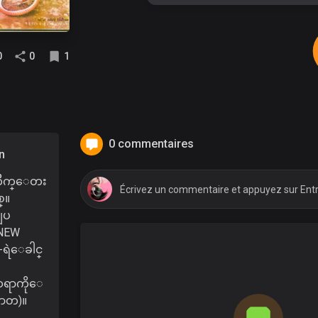
0
0
1
0 commentaires
n
ကိဳက္ေတး
္။
ျပ
(NEW
-ရဲေခါင္
ရာကိုေ
ၤာတ)။