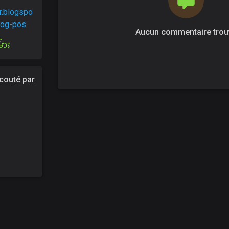
r.blogspo
blog-pos
Aucun commentaire trou
်ား
outé par