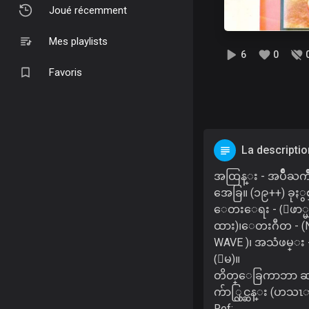
Joué récemment
Mes playlists
6
0
Favoris
La descriptio
အထြန္း - အပ်ိဳႀ
အေခြ။ (၁၉++) ခုႏွစ
ေတးေရး - (ေဖာ္မ
ထား)၊ေတးဂီတ - 
WAVE )၊ အသံဖမ္း 
(ေမ)။
တိတ္ေခြကာဘာ ဆ
က်ာ္လြင္ဆန္း (ဟသ
Ref: