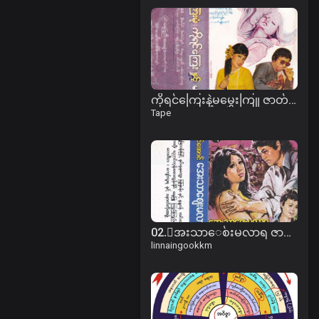
ကိုရင်ကြေးနဲ့မမွှေးကြူ ဇာတ်လမ်း
Tape
02.ေအးသာေစ်းမလာရ ဇာတ္လမ္း (ဇာတ္သိမ္း).mp3
linnaingookkm