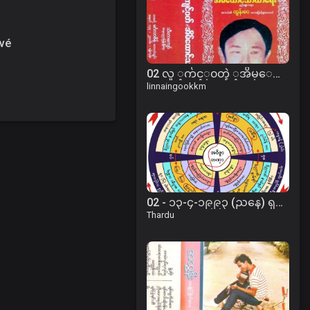
vé
02 လူ ့က်င့္၀တ္နဲ ့အိမ္ေထာင္ေရး (B).mp3
linnaingookkm
02 - ၁၃-၄-၁၉၉၃ (ညနေ) ရှည်လျားတဲ့ဘဝသံသရာ
Thardu