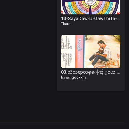
13-SayaDaw-U-GawThiTa-1993-04-19am.mp3
Thardu
03.သံသရာတစ္ေကြ ့၀ယ္ - အထြန္း.mp3
linnaingookkm