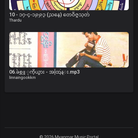
10 - ၁၇-၄-၁၉၉၃ (ညနေ) တေဝိဇ္ဇသုတ်
Thardu
06.ခ်စ္သူ ့ကိုယ္စား - အထြန္း.mp3
linnaingookkm
© 2026 Myanmar Music Portal