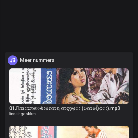
Meer nummers
01.ေအးသာေစ်းမလာရ ဇာတ္လမ္း (ပထမပိုင္း).mp3
linnaingookkm