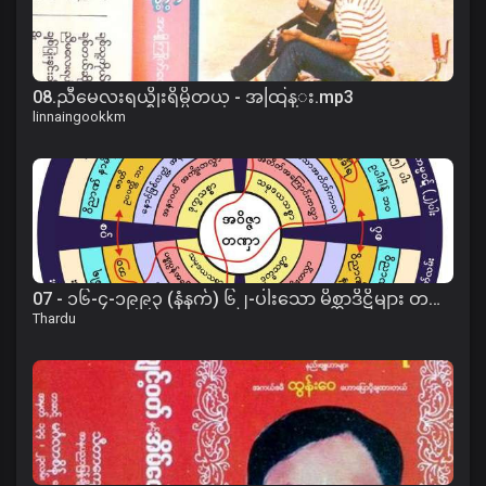
08.ညီမေလးရယ္စိုးရိမ္မိတယ္ - အထြန္း.mp3
linnaingookkm
07 - ၁၆-၄-၁၉၉၃ (နံနက်) ၆၂-ပါးသော မိစ္ဆာဒိဋ္ဌိများ တရား
Thardu