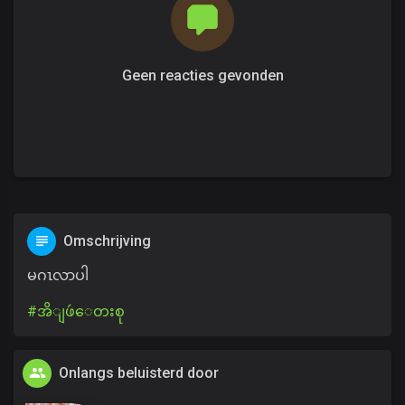
Geen reacties gevonden
Omschrijving
မဂၤလာပါ
#အိျဖဴ​ေတးစု
Onlangs beluisterd door