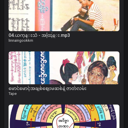
04.ယကၠန္းသံ - အထြန္း.mp3
linnaingookkm
မောင်မောင့်အချစ်ဈေးမဆစ်နဲ့ ဇာတ်လမ်း
Tape