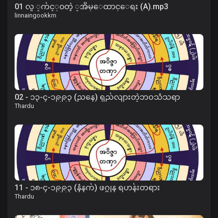
01 လူ ့က်င့္၀တ္နဲ ့အိမ္ေထာင္ေရး (A).mp3
linnaingookkm
02 - ၁၃-၄-၁၉၉၃ (ညနေ) ရှည်လျားတဲ့ဘဝသံသရာ
Thardu
11 - ၁၈-၄-၁၉၉၃ (နံနက်) ဖဂ္ဂုန ရဟန်းတရား
Thardu