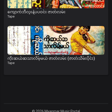
ကျောက်ဘီလူးနဲ့ပပဝင်း ဇာတ်လမ်း
Tape
ကိုးဆယ်ဆသာလိမ့်မယ် ဇာတ်လမ်း (ဇာတ်သိမ်းပိုင်း)
Tape
© 2026 Myanmar Music Portal