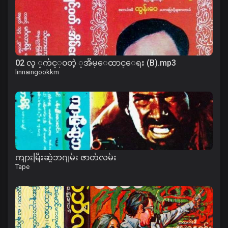
02 လူ ့က်င့္၀တ္နဲ ့အိမ္ေထာင္ေရး (B).mp3
linnaingookkm
ကျားမြီးဆွဲဘဂျမ်း ဇာတ်လမ်း
Tape