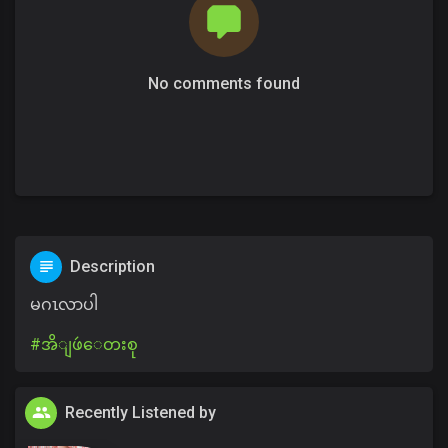
No comments found
Description
မဂၤလာပါ
#အိျဖဴ​ေတးစု
Recently Listened by