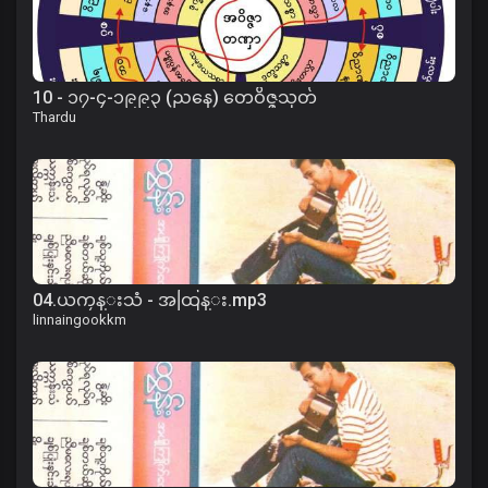
10 - ၁၇-၄-၁၉၉၃ (ညနေ) တေဝိဇ္ဇသုတ်
Thardu
04.ယကၠန္းသံ - အထြန္း.mp3
linnaingookkm