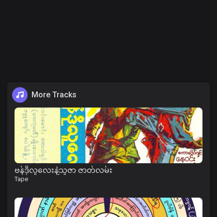
More Tracks
ဗန်ဒိုလူလေးနဲ့သူဇာ ဇာတ်လမ်း
Tape