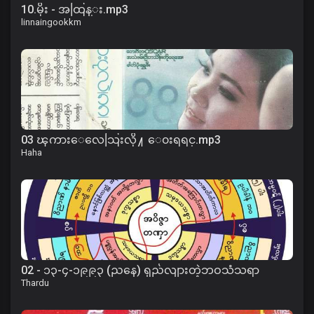
10.မိုး - အထြန္း.mp3
linnaingookkm
03 ၾကားေလေသြးလို႔ ေ၀းရရင္.mp3
Haha
02 - ၁၃-၄-၁၉၉၃ (ညနေ) ရှည်လျားတဲ့ဘဝသံသရာ
Thardu