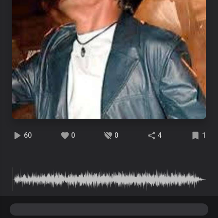
60
0
0
4
1