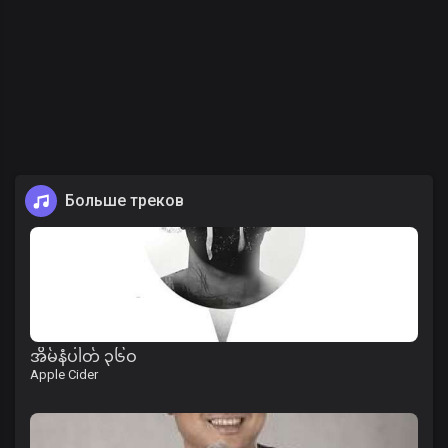
Больше треков
အိမ်နံပါတ် ၃၆ဝ
Apple Cider