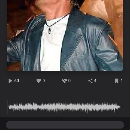
60
0
0
4
1