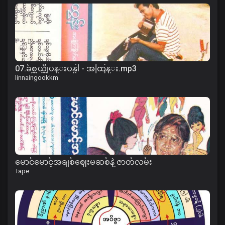
07.ခ်စ္တယ္ဆိုပန္းပန္ပါ - အထြန္း.mp3
linnaingookkm
မောင်မောင့်အချစ်ဈေးမဆစ်နဲ့ ဇာတ်လမ်း
Tape