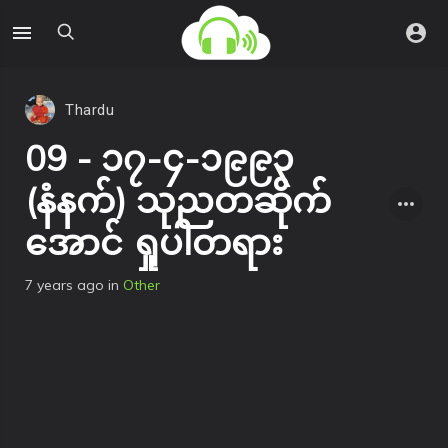
Thardu
09 - ၁၇-၄-၁၉၉၃
(နံနက်) သုညတဆိုက်
အောင် ရှုပါတရား
7 years ago
in
Other