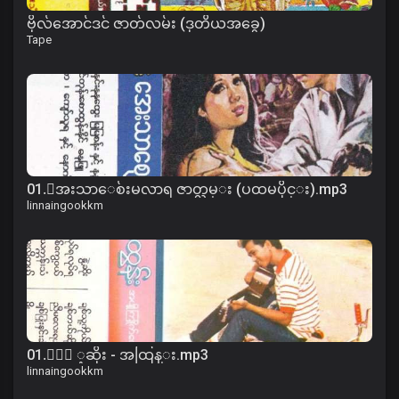
ဗိုလ်အောင်ဒင် ဇာတ်လမ်း (ဒုတိယအခွေ)
Tape
01.ေအးသာေစ်းမလာရ ဇာတ္လမ္း (ပထမပိုင္း).mp3
linnaingookkm
01.ႏြဲ ့ဆိုး - အထြန္း.mp3
linnaingookkm