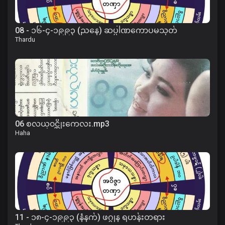
08 - ၁၆-၄-၁၉၉၃ (ညနေ) ဆပ္ပါဏကောပမသုတ်
Thardu
06 စလယ္၀င္အိုးကေလး.mp3
Haha
11 - ၁၈-၄-၁၉၉၃ (နံနက်) ဖဂ္ဂုန ရဟန်းတရား