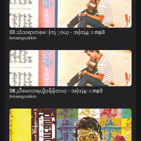
03.သံသရာတစ္ေကြ ့၀ယ္ - အထြန္း.mp3
linnaingookkm
08.ညီမေလးရယ္စိုးရိမ္မိတယ္ - အထြန္း.mp3
linnaingookkm