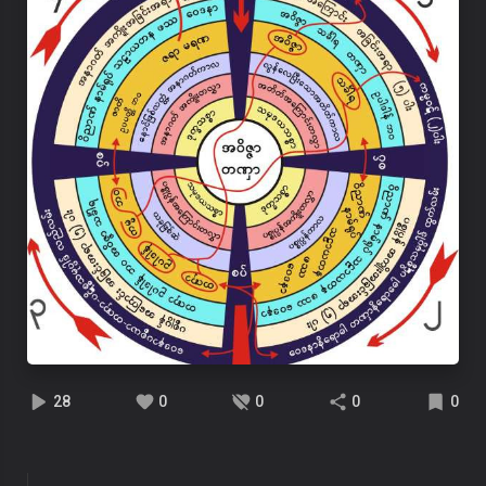
28
0
0
0
0