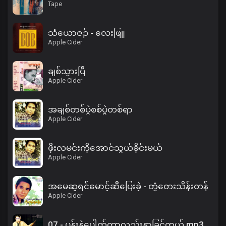
Tape
သံယောဇဉ် - လေးဖြူ
Apple Cider
ချစ်သွားပြီ
Apple Cider
အချစ်တစ်ပွဲစစ်ပွဲတစ်ရာ
Apple Cider
ဖိုးလမင်းကိုအောင်သွယ်ခိုင်းမယ်
Apple Cider
အမေဆူရင်မောင့်ဆီပြေးခဲ့ - တွံတေးသိန်းတန်
Apple Cider
07 - ပန်းနဲ့ပေါက်တာလည်းနာခြင်တယ်.mp3