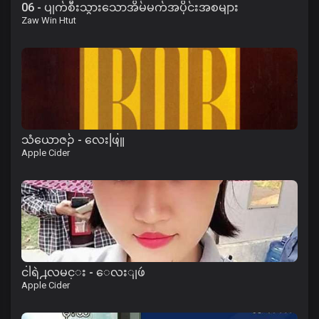
06 - ပျက်စီးသွားသောအိမ်မက်အပိုင်းအစများ
Zaw Win Htut
သံယောဇဉ် - လေးဖြူ
Apple Cider
ငါရဲ႕လမင္း - ေလးျဖဴ
Apple Cider