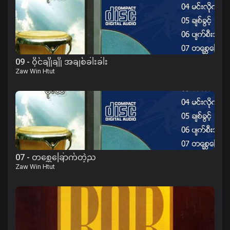
09 - ဝိုင်ချိုချို အချစ်ခါးခါး
Zaw Win Htut
07 - တစ္ဆေခြောက်တဲ့ည
Zaw Win Htut