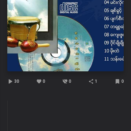
30
0
0
1
0