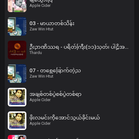
Apple Cider
03 - မာယာတစ်သိန်း
Zaw Win Htut
ဦးဉာဏိဿရ - ပရိတ်ကြီး(၁၁)သုတ်၊ ပါဠိအနက် (၂)
Thardu
07 - တစ္ဆေခြောက်တဲ့ည
Zaw Win Htut
အချစ်တစ်ပွဲစစ်ပွဲတစ်ရာ
Apple Cider
ဖိုးလမင်းကိုအောင်သွယ်ခိုင်းမယ်
Apple Cider