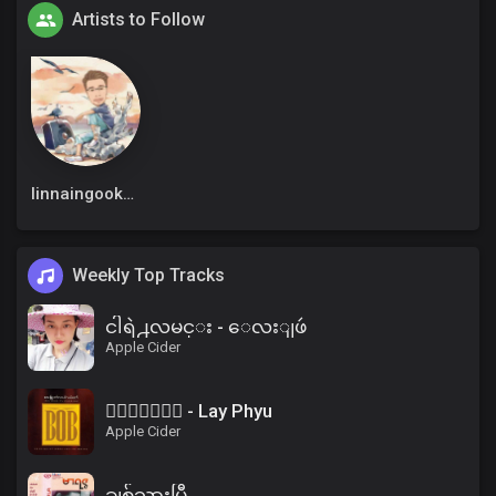
Artists to Follow
linnaingookkm
Weekly Top Tracks
ငါရဲ႕လမင္း - ေလးျဖဴ
Apple Cider
၀ိေရာဓိ - Lay Phyu
Apple Cider
ချစ်သွားပြီ