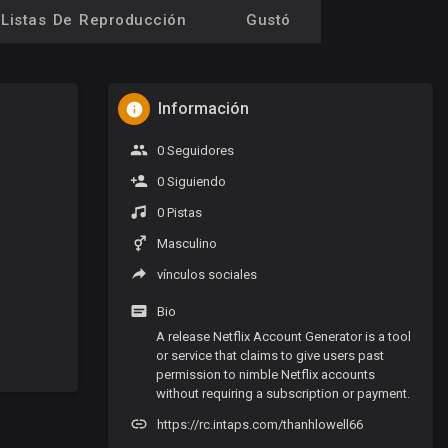
Listas De Reproducción
Gustó
Información
0 Seguidores
0 Siguiendo
0 Pistas
Masculino
vínculos sociales
Bio
A release Netflix Account Generator is a tool
or service that claims to give users past
permission to nimble Netflix accounts
without requiring a subscription or payment.
https://rc.intaps.com/thanhlowell66