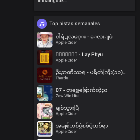
linnaingookkm
Top pistas semanales
ငါရဲ႕လမင္း - ေလးျဖဴ
Apple Cider
၀ိေရာဓိ - Lay Phyu
Apple Cider
ဦးဉာဏိဿရ - ပရိတ်ကြီး(၁၁)သုတ်၊ ပါဠိအနက် (၂)
Thardu
07 - တစ္ဆေခြောက်တဲ့ည
Zaw Win Htut
ချစ်သွားပြီ
Apple Cider
အချစ်တစ်ပွဲစစ်ပွဲတစ်ရာ
Apple Cider